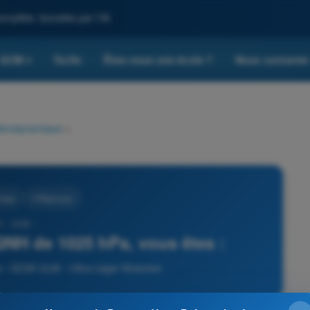
omplète, boostée par l'IA
QCM
Tarifs
Êtes-vous une école ?
Nous contacte
▾
érodynamique
>
ique
4 Réponses
9 - ULM -
QNH de 1025 hPa, vous êtes :
 - QCM ULM - Ultra Léger Motorisé