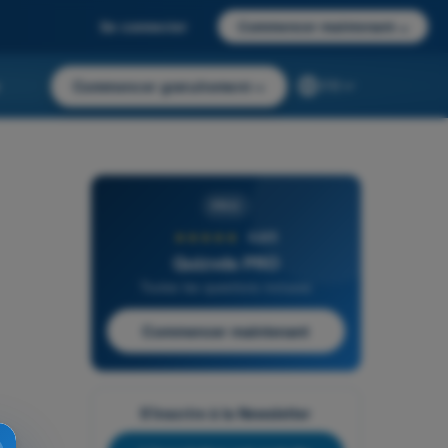
Se connecter
Commencer maintenant
→
r
Commencer gratuitement
→
FR
PRO
★★★★★
4,6/5
Quizvds PRO
Toutes les questions incluses
Commencer maintenant
S'inscrire à la Newsletter