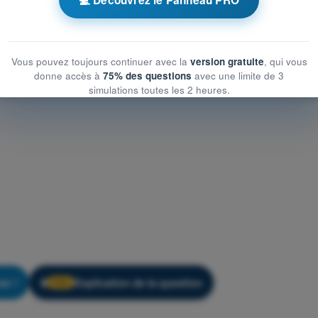
Vous pouvez toujours continuer avec la
version gratuite
, qui vous
donne accès à
75% des questions
avec une limite de 3
simulations toutes les 2 heures.
er !
Explication de la question
🔒
PRO