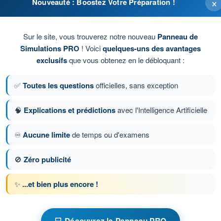
×
Nouveauté : Boostez Votre Préparation !
Sur le site, vous trouverez notre nouveau
Panneau de
Simulations PRO
! Voici
quelques-uns des avantages
exclusifs
que vous obtenez en le débloquant :
✅
Toutes les questions
officielles, sans exception
🧠
Explications et prédictions
avec l'Intelligence Artificielle
♾️
Aucune limite
de temps ou d'examens
tion 9 sur 409
Question suivante
🚫
Zéro publicité
✨
...et bien plus encore !
chronométrés QCM ULM - Ultra Léger Motorisé
'Entraînement ULM - Aérodynamique
💻 Découvrez le Panneau PRO