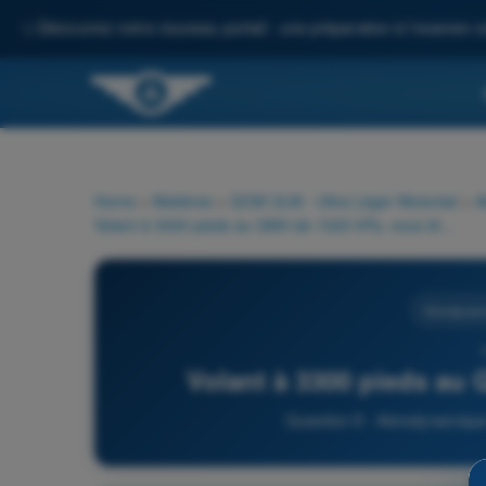
✨
Découvrez notre nouveau portail : une préparation à l'examen c
Home
>
Matières
>
QCM ULM - Ultra Léger Motorisé
>
A
Volant à 3300 pieds au QNH de 1025 hPa, vous êtes :
Aérodynam
Volant à 3300 pieds au 
Question 9 - Aérodynamique