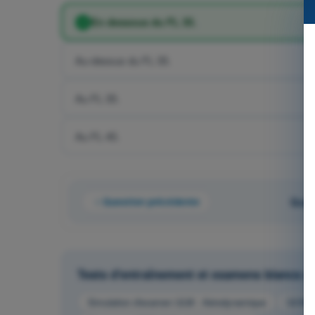
En dessous du FL 35.
Au-dessus du FL 35.
Au FL 35.
Au FL 45.
Question précédente
Ques
Tests d'entraînement et examens blancs 
Simulation d'examen ULM - Aérodynamique
QCM d