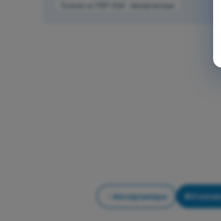
Examen en PDF ULM - Aérodynamique
Aérodynamique
S'entraîn