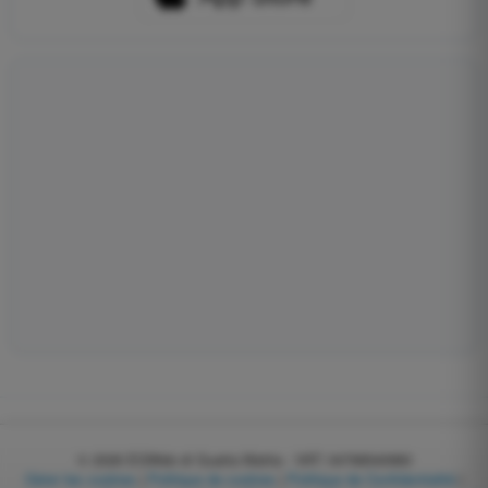
© 2026
EGWeb di Guatta Mattia - VAT: 04768540983
Gérer les cookies
|
Politique de cookies
|
Politique de Confidentialité
|