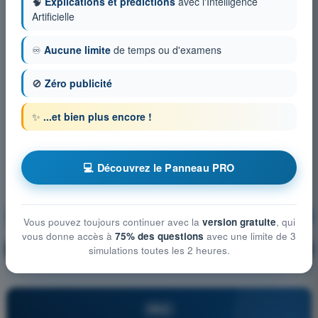
🧠
Explications et prédictions
avec l'Intelligence
Artificielle
♾️
Aucune limite
de temps ou d'examens
🚫
Zéro publicité
✨
...et bien plus encore !
💻 Découvrez le Panneau PRO
Moteurs et Propulsion
S'entraîner !
Vous pouvez toujours continuer avec la
version gratuite
, qui
vous donne accès à
75% des questions
avec une limite de 3
Explication de la question
🔒
simulations toutes les 2 heures.
PRO
PRO