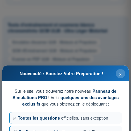
Tests d'entraînement et examens blancs
chronométrés QCM ULM - Ultra Léger Motorisé
Simulation d'examen ULM - Moteurs et Propulsion
QCM d'Entraînement ULM - Moteurs et Propulsion
Examen en PDF ULM - Moteurs et Propulsion
×
Nouveauté : Boostez Votre Préparation !
Sur le site, vous trouverez notre nouveau
Panneau de
! Voici
Simulations PRO
quelques-uns des avantages
que vous obtenez en le débloquant :
exclusifs
✅
Toutes les questions
officielles, sans exception