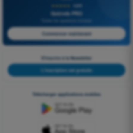
★★★★★
4,6/5
Quizvds PRO
Toutes les questions incluses
Commencer maintenant
S'inscrire à la Newsletter
L'inscription est gratuite
Télécharger applications mobiles