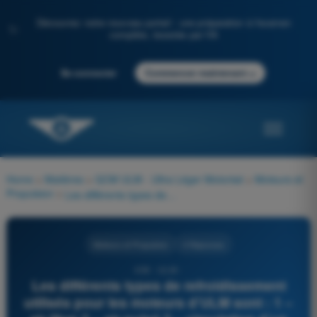
Découvrez notre nouveau portail : une préparation à l'examen
✨
complète, boostée par l'IA
→
Se connecter
Commencer maintenant
Home
>
Matières
>
QCM ULM - Ultra Léger Motorisé
>
Moteurs et
Propulsion
>
Les différents types de refroidissement utilisés pour les moteurs d’ULM sont : 1 – air libre 2 – air pulsé 3 – circulation d’un liquide de refroidissement 4 – pulvérisation d’eau sur les cylindres
Moteurs et Propulsion
4 Réponses
436 - ULM -
Les différents types de refroidissement
utilisés pour les moteurs d’ULM sont : 1 –