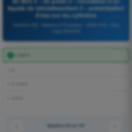
air libre 2 – air pulsé 3 – circulation d’un
liquide de refroidissement 4 – pulvérisation
d’eau sur les cylindres
Question 436 - Moteurs et Propulsion - QCM ULM - Ultra
Léger Motorisé
1, 2 et 3.
1, 2.
1, 2, 3 et 4.
1, 3 et 4.
Question 25 sur 101