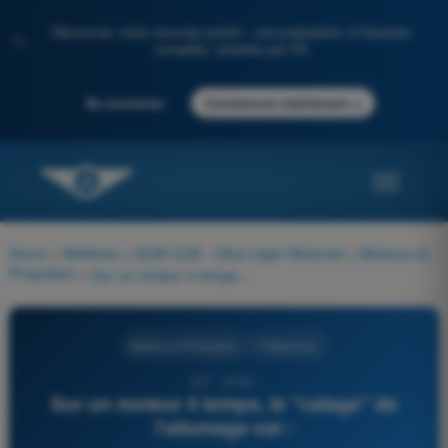
Découvrez notre nouveau portail : une préparation à l'examen
✨
complète, boostée par l'IA
→
Se connecter
Commencer maintenant
Home
>
Matières
>
QCM ULM - Ultra Léger Motorisé
>
Moteurs et
Propulsion
>
Sur un moteur 4 temps, le "calage" de l'allumage est :
Moteurs et Propulsion
4 Réponses
457 - ULM -
Sur un moteur 4 temps, le "calage" de
l'allumage est :