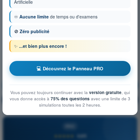
Artificielle
♾️
Aucune limite
de temps ou d'examens
🚫
Zéro publicité
✨
...et bien plus encore !
💻 Découvrez le Panneau PRO
Moteurs et Propulsion
S'entraîner !
Vous pouvez toujours continuer avec la
version gratuite
, qui
vous donne accès à
75% des questions
avec une limite de 3
Explication de la question
🔒
PRO
simulations toutes les 2 heures.
PRO
★★★★★
4,6/5