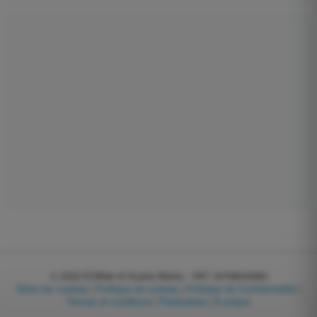
© 2026
EGWeb di Guatta Mattia - VAT: 04768540983
Gérer les cookies
|
Politique de cookies
|
Politique de Confidentialité
|
Termes et conditions
|
Partenaires
|
À propos