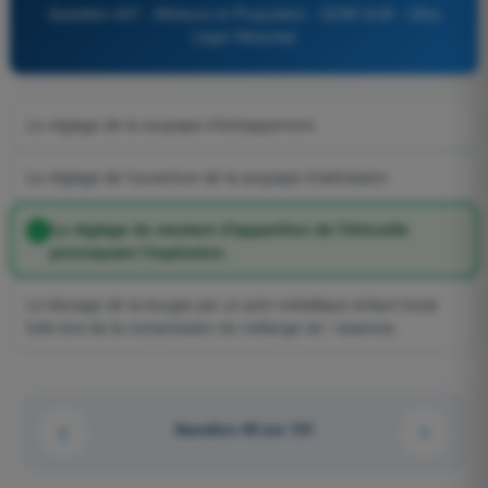
Question 457 - Moteurs et Propulsion - QCM ULM - Ultra
Léger Motorisé
Le réglage de la soupape d'échappement.
Le réglage de l'ouverture de la soupape d'admission.
Le réglage du moment d'apparition de l'étincelle
provoquant l'explosion.
Le blocage de la bougie par un joint métallique évitant toute
fuite lors de la compression du mélange air / essence.
Question 46 sur 101