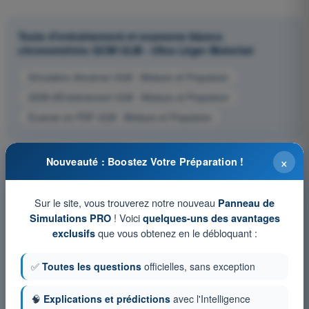
Tests d'entraînement et examens blancs
chronométrés QCM ULM - Ultra Léger Motorisé
Simulation d'examen ULM - Moteurs et Propulsion
QCM d'Entraînement ULM - Moteurs et Propulsion
Examen en PDF ULM - Moteurs et Propulsion
×
Nouveauté : Boostez Votre Préparation !
Sur le site, vous trouverez notre nouveau
Panneau de
! Voici
Simulations PRO
quelques-uns des avantages
que vous obtenez en le débloquant :
exclusifs
✅
Toutes les questions
officielles, sans exception
🧠
Explications et prédictions
avec l'Intelligence