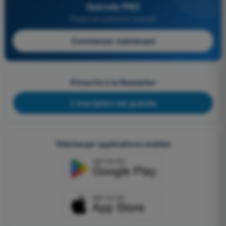
Quizvds PRO
Toutes les questions incluses
Commencer maintenant
S'inscrire à la Newsletter
L'inscription est gratuite
Télécharger applications mobiles