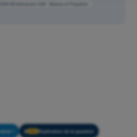
QCM d'Entraînement ULM - Moteurs et Propulsion
raîner !
Explication de la question
🔒
PRO