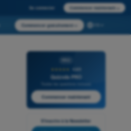
Se connecter
Commencer maintenant
→
r
Commencer gratuitement
→
FR
PRO
★★★★★
4,6/5
Quizvds PRO
Toutes les questions incluses
Commencer maintenant
S'inscrire à la Newsletter