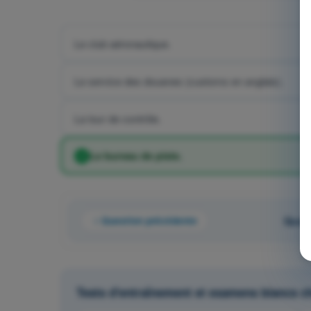
Le club aéronautique.
Le service des douanes (customs en anglais).
La tour de contrôle.
Le bureau de piste.
Question précédente
Quest
Tests d'entraînement et examens blancs 