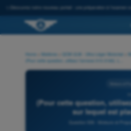
✨
Découvrez notre nouveau portail : une préparation à l'examen c
Home
>
Matières
>
QCM ULM - Ultra Léger Motorisé
>
M
(Pour cette question, utilisez l'annexe 010-3166). Le bâtiment sur lequel est placé ce panneau abrite :
Moteurs et Pr
5
(Pour cette question, utilis
sur lequel est pl
Question 506 - Moteurs et Propu