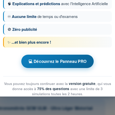
🧠
Explications et prédictions
avec l'Intelligence Artificielle
♾️
Aucune limite
de temps ou d'examens
🚫
Zéro publicité
✨
...et bien plus encore !
💻 Découvrez le Panneau PRO
ion 95 sur 101
Question suivante
Vous pouvez toujours continuer avec la
version gratuite
, qui vous
donne accès à
75% des questions
avec une limite de 3
simulations toutes les 2 heures.
chronométrés QCM ULM - Ultra Léger Motorisé