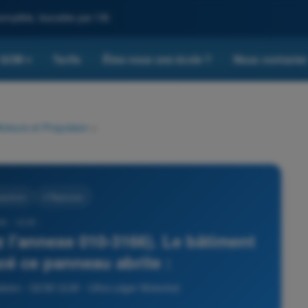
omplète, boostée par l'IA
QCM
Tarifs
Êtes-vous une école ?
Nous contacte
▾
oteurs et Propulsion
>
opulsion
4 Réponses
06 - ULM -
ez l'annexe 010-3166). Le bâtiment
acé ce panneau abrite :
lsion - QCM ULM - Ultra Léger Motorisé