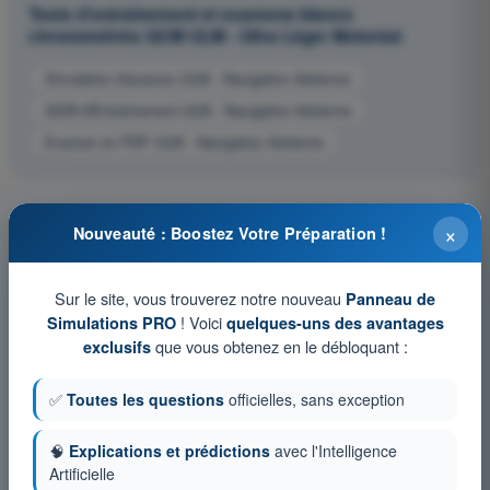
Tests d'entraînement et examens blancs
chronométrés QCM ULM - Ultra Léger Motorisé
Simulation d'examen ULM - Navigation Aérienne
QCM d'Entraînement ULM - Navigation Aérienne
Examen en PDF ULM - Navigation Aérienne
×
Nouveauté : Boostez Votre Préparation !
Sur le site, vous trouverez notre nouveau
Panneau de
! Voici
Simulations PRO
quelques-uns des avantages
que vous obtenez en le débloquant :
exclusifs
✅
Toutes les questions
officielles, sans exception
🧠
Explications et prédictions
avec l'Intelligence
Artificielle