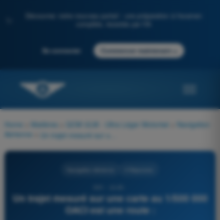
Découvrez notre nouveau portail : une préparation à l'examen
✨
complète, boostée par l'IA
→
Se connecter
Commencer maintenant
Home
>
Matières
>
QCM ULM - Ultra Léger Motorisé
>
Navigation
Aérienne
>
Un trajet mesuré sur une carte au 1/500 000 OACI est une route :
Navigation Aérienne
4 Réponses
561 - ULM -
Un trajet mesuré sur une carte au 1/500 000
OACI est une route :