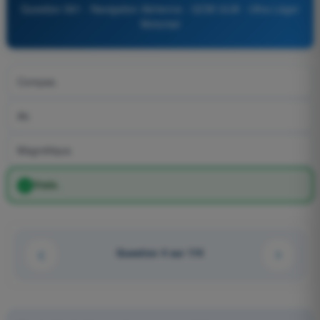
Question 561 - Navigation Aérienne - QCM ULM - Ultra Léger
Motorisé
Compas.
Air.
Magnétique.
Vraie.
Question 4 sur 114