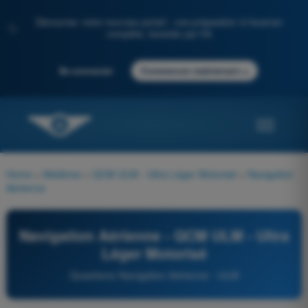
Découvrez notre nouveau portail : une préparation à l'examen
✨
complète, boostée par l'IA
→
Se connecter
Commencer maintenant
Home
>
Matières
>
QCM ULM - Ultra Léger Motorisé
>
Navigation
Aérienne
Navigation Aérienne - QCM ULM - Ultra
Léger Motorisé
Questions Navigation Aérienne - ULM