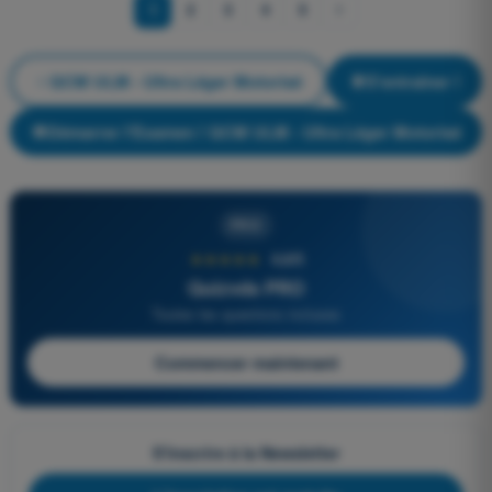
1
2
3
4
5
QCM ULM - Ultra Léger Motorisé
S'entraîner !
Démarrer l'Examen ! QCM ULM - Ultra Léger Motorisé
PRO
★★★★★
4,6/5
Quizvds PRO
Toutes les questions incluses
Commencer maintenant
S'inscrire à la Newsletter