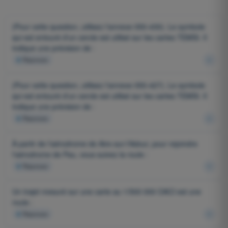
(Pour cette question, utilisez l'annexe 050-430). Le symbole
qui est entouré d'un cercle est utilisé sur les cartes TEMSI. Il
indique une prévision de :
4
Réponses
(Pour cette question, utilisez l'annexe 050-427). Le symbole
qui est entouré d'un cercle est utilisé sur les cartes TEMSI. Il
indique une prévision de :
4
Réponses
À partir de l'aérodrome de Aire-sur-l'Adour, pour rejoindre
l'aérodrome de Pau, vous suivez la route :
4
Réponses
Un trajet mesuré sur une carte au 1/500 000 OACI est une
route :
4
Réponses