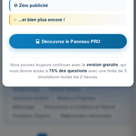
Vous apercevez un avion de ligne en IFR au même niveau et
🚫
Zéro publicité
qui converge vers vous. Dans ce type d'espace :
4
Réponses
✨
...et bien plus encore !
(Pour cette question, utilisez l'annexe 061-3428)Le nombre
382 représente :
💻 Découvrez le Panneau PRO
4
Réponses
Vous pouvez toujours continuer avec la
version gratuite
, qui
vous donne accès à
75% des questions
avec une limite de 3
Autres matières d'examen QCM ULM - Ultra Léger
simulations toutes les 2 heures.
Motorisé
Aérodynamique
Facteurs Humains
Instruments de Bord
Moteurs et Propulsion
Météorologie
Performances et Limitations de l'Aéronef
Procédures d'Urgence
Réglementation Aéronautique