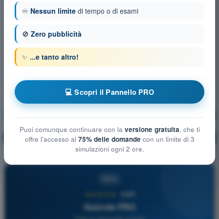
♾️
Nessun limite
di tempo o di esami
🚫
Zero pubblicità
✨
...e tanto altro!
💻 Scopri il Pannello PRO
Meteorologia e Aerologia
Allenamento!
Puoi comunque continuare con la
versione gratuita
, che ti
Spiegazione domanda
🔒
PRO
offre l'accesso al
75% delle domande
con un limite di 3
simulazioni ogni 2 ore.
PRO
★★★★★
4,6/5
Quizvds PRO
Tutte le domande incluse