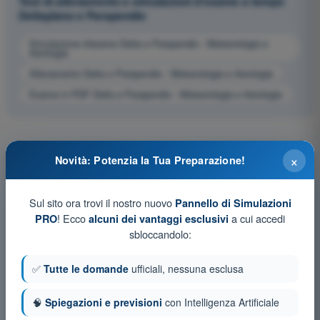
Test di allenamento e simulazioni d'esame a tempo
Deltaplano e Parapendio
Simulazione d'esame Delta e Parapendio - Meteorologia e
Aerologia
Allenamento Delta e Parapendio - Meteorologia e Aerologia
Esame in PDF Delta e Parapendio - Meteorologia e Aerologia
×
Novità: Potenzia la Tua Preparazione!
Sul sito ora trovi il nostro nuovo
Pannello di Simulazioni
! Ecco
a cui accedi
PRO
alcuni dei vantaggi esclusivi
sbloccandolo:
✅
Tutte le domande
ufficiali, nessuna esclusa
🧠
Spiegazioni e previsioni
con Intelligenza Artificiale