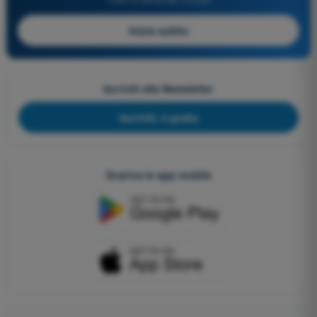
Inizia subito
Iscriviti alla Newsletter
Iscriviti, è gratis
Scarica le app mobile