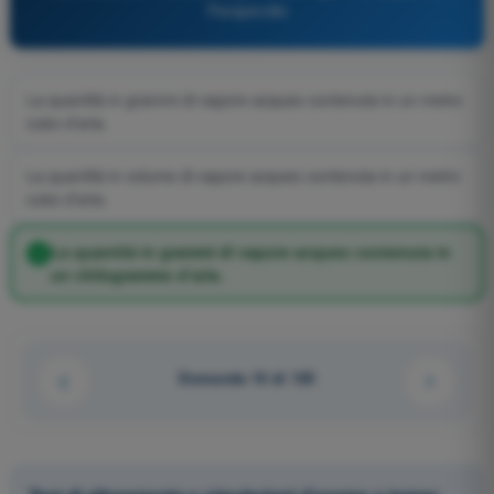
Parapendio
La quantità in grammi di vapore acqueo contenuta in un metro
cubo d’aria.
La quantità in volume di vapore acqueo contenuta in un metro
cubo d’aria.
La quantità in grammi di vapore acqueo contenuta in
un chilogrammo d’aria.
Domanda 10 di 120