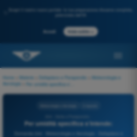
Scopri il nostro nuovo portale: la tua preparazione d'esame completa,
✨
potenziata dall'IA
→
Accedi
Inizia subito
Home
>
Materie
>
Deltaplano e Parapendio
>
Meteorologia e
Aerologia
>
Per umidità specifica s’intende:
Meteorologia e Aerologia
3 risposte
244 - Delta e Parapendio -
Per umidità specifica s’intende:
Domanda 244 - Meteorologia e Aerologia - Deltaplano e