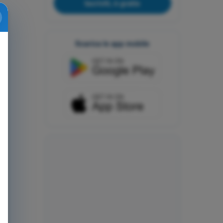
Iscriviti, è gratis
Scarica le app mobile