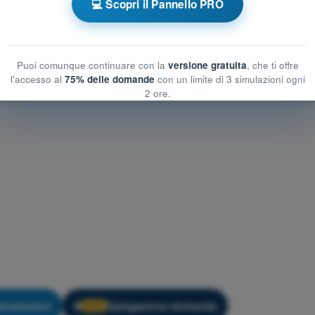
💻 Scopri il Pannello PRO
ogia
ologia
Puoi comunque continuare con la
versione gratuita
, che ti offre
l'accesso al
75% delle domande
con un limite di 3 simulazioni ogni
2 ore.
lenamento!
Spiegazione domanda
🔒
PRO