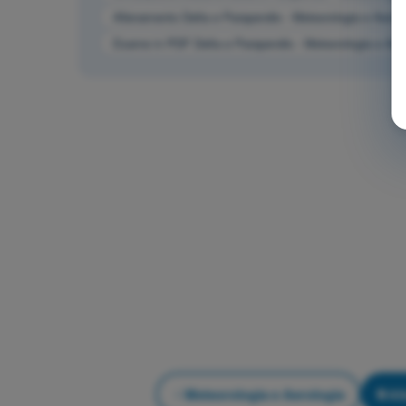
Allenamento Delta e Parapendio - Meteorologia e Aerol
Esame in PDF Delta e Parapendio - Meteorologia e Aer
Meteorologia e Aerologia
Al