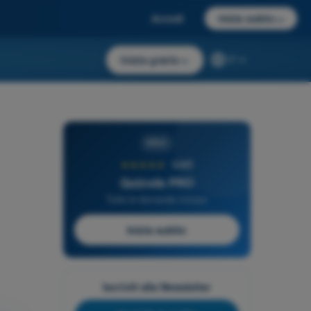
Accedi
Inizia subito
→
Inizia gratis
→
IT
PRO
★★★★★
4,6/5
Quizvds PRO
Tutte le domande incluse
Inizia subito
Iscriviti alla Newsletter