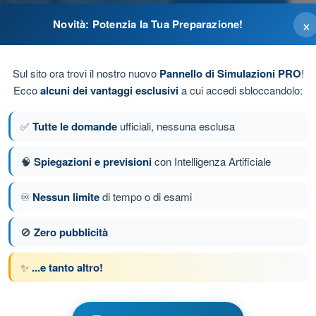
 Aerologia - Deltaplano e Parapendio
×
Novità: Potenzia la Tua Preparazione!
Sul sito ora trovi il nostro nuovo
Pannello di Simulazioni PRO
!
Ecco
alcuni dei vantaggi esclusivi
a cui accedi sbloccandolo:
✅
Tutte le domande
ufficiali, nessuna esclusa
🧠
Spiegazioni e previsioni
con Intelligenza Artificiale
♾️
Nessun limite
di tempo o di esami
da 33 di 120
Domanda successiva
🚫
Zero pubblicità
✨
...e tanto altro!
e a tempo Deltaplano e Parapendio
 e Aerologia