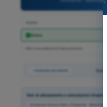
Domanda 267 - Meteorologia e
Sinistra.
Destra.
Altre zone adiacenti di alta pressione.
Domanda precedente
Doman
Test di allenamento e simulazioni d'esam
Simulazione d'esame Delta e Parapendio - Meteorologia