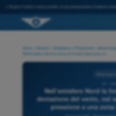
✨
Scopri il nostro nuovo portale: la tua preparazione d'esame comp
Home
>
Materie
>
Deltaplano e Parapendio
>
Meteorolog
Nell’emisfero Nord la forza di Coriolis determina una deviazione del vento, nel suo dirigersi da una zona di alta pressione a una zona di bassa pressione, verso:
Meteorologia e
267 - Del
Nell’emisfero Nord la fo
deviazione del vento, nel s
pressione a una zona 