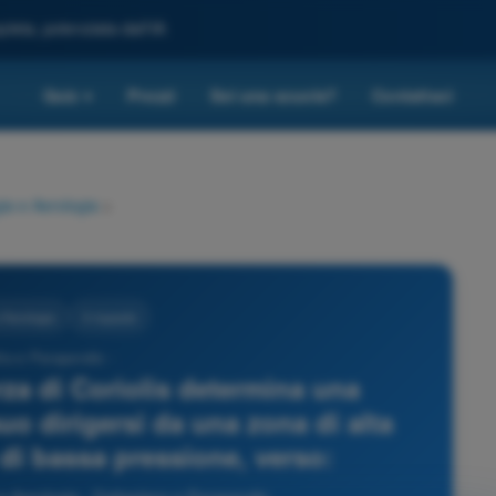
leta, potenziata dall'IA
Quiz
Prezzi
Sei una scuola?
Contattaci
▾
ia e Aerologia
>
 Aerologia
3 risposte
ta e Parapendio -
rza di Coriolis determina una
uo dirigersi da una zona di alta
di bassa pressione, verso: