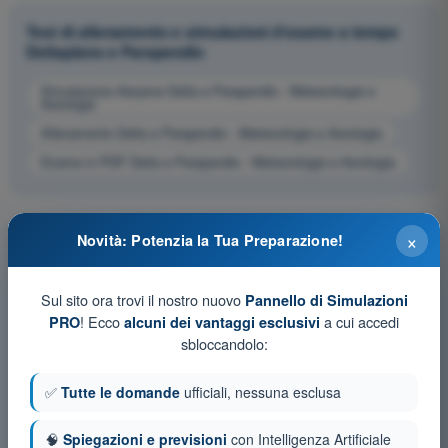
Test di allenamento e simulazioni d'esame a tempo
Deltaplano e Parapendio
Simulazione d'esame Delta e Parapendio - Meteorologia e
Aerologia
Allenamento Delta e Parapendio - Meteorologia e Aerologia
Esame in PDF Delta e Parapendio - Meteorologia e Aerologia
×
Novità: Potenzia la Tua Preparazione!
Sul sito ora trovi il nostro nuovo
Pannello di Simulazioni
! Ecco
a cui accedi
PRO
alcuni dei vantaggi esclusivi
sbloccandolo:
✅
Tutte le domande
ufficiali, nessuna esclusa
🧠
Spiegazioni e previsioni
con Intelligenza Artificiale