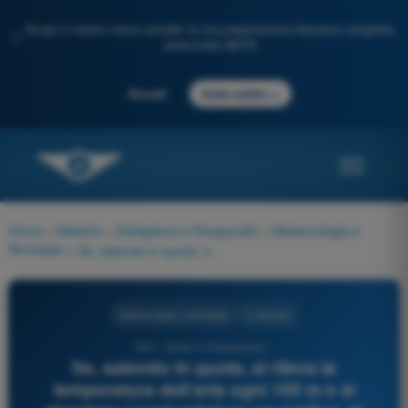
Scopri il nostro nuovo portale: la tua preparazione d'esame completa,
✨
potenziata dall'IA
→
Accedi
Inizia subito
Home
>
Materie
>
Deltaplano e Parapendio
>
Meteorologia e
Aerologia
>
Se, salendo in quota, si rileva la temperatura dell’aria ogni 100 m e si riportano i suoi valori su un grafico, si costruisce:
Meteorologia e Aerologia
3 risposte
285 - Delta e Parapendio -
Se, salendo in quota, si rileva la
temperatura dell’aria ogni 100 m e si