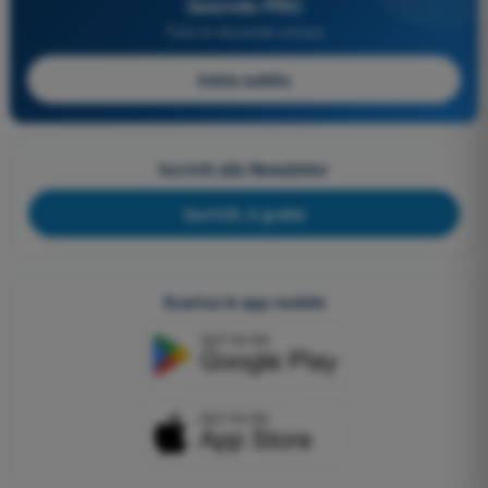
Quizvds PRO
Tutte le domande incluse
Inizia subito
Iscriviti alla Newsletter
Iscriviti, è gratis
Scarica le app mobile