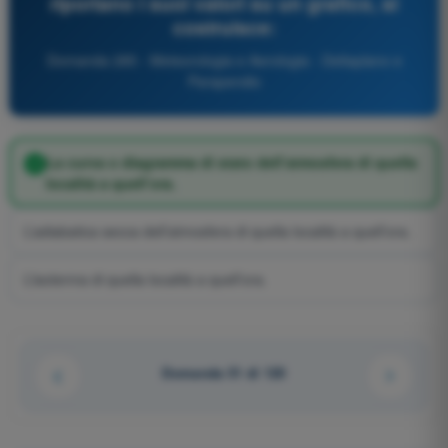
riportano i suoi valori su un grafico, si
costruisce:
Domanda 285 - Meteorologia e Aerologia - Deltaplano e
Parapendio
La curva o diagramma di stato dell’atmosfera di quella
località a quell’ora.
L’adiabatica secca dell’atmosfera di quella località a quell’ora.
L’isoterma di quella località a quell’ora.
Domanda 51 di 120