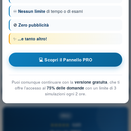
♾️
Nessun limite
di tempo o di esami
🚫
Zero pubblicità
✨
...e tanto altro!
💻 Scopri il Pannello PRO
Meteorologia e Aerologia
Allenamento!
Puoi comunque continuare con la
versione gratuita
, che ti
offre l'accesso al
75% delle domande
con un limite di 3
Spiegazione domanda
🔒
PRO
simulazioni ogni 2 ore.
PRO
★★★★★
4,6/5