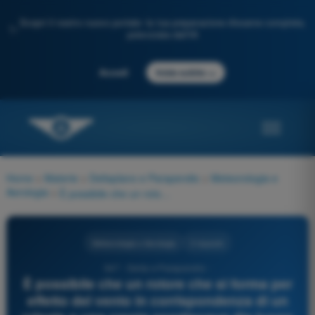
Scopri il nostro nuovo portale: la tua preparazione d'esame completa,
✨
potenziata dall'IA
→
Accedi
Inizia subito
Home
>
Materie
>
Deltaplano e Parapendio
>
Meteorologia e
Aerologia
>
È possibile che un rotore che si forma per effetto del vento in corrispondenza di un crinale o una cresta spartiacque dia luogo ad ascendenza costante o quasi?
Meteorologia e Aerologia
3 risposte
347 - Delta e Parapendio -
È possibile che un rotore che si forma per
effetto del vento in corrispondenza di un