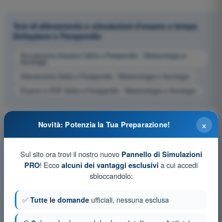
Test di allenamento e simulazioni d'esame a tempo
Deltaplano e Parapendio
Simulazione d'esame Delta e Parapendio - Meteorologia e
Aerologia
Allenamento Delta e Parapendio - Meteorologia e Aerologia
Esame in PDF Delta e Parapendio - Meteorologia e Aerologia
×
Novità: Potenzia la Tua Preparazione!
Sul sito ora trovi il nostro nuovo
Pannello di Simulazioni
! Ecco
a cui accedi
PRO
alcuni dei vantaggi esclusivi
sbloccandolo:
✅
Tutte le domande
ufficiali, nessuna esclusa