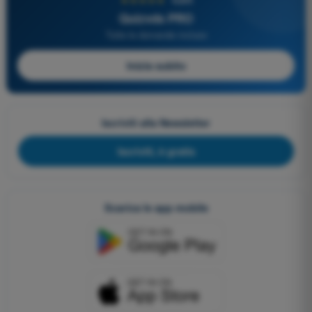
Quizvds PRO
Tutte le domande incluse
Inizia subito
Iscriviti alla Newsletter
Iscriviti, è gratis
Scarica le app mobile