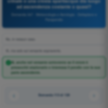
crinale o una cresta spartiacque dia luogo
ad ascendenza costante o quasi?
Domanda 347 - Meteorologia e Aerologia - Deltaplano e
Parapendio
No, in nessun caso.
Sì, ma solo sul versante sopravento.
Sì, anche nel versante sottovento se il rotore è
pressoché stazionario e interessa il pendio con la sua
parte ascendente.
Domanda 113 di 120