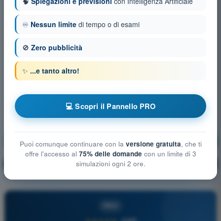
🧠
Spiegazioni e previsioni
con Intelligenza Artificiale
♾️
Nessun limite
di tempo o di esami
🚫
Zero pubblicità
✨
...e tanto altro!
💻 Scopri il Pannello PRO
Meteorologia e Aerologia
Allenamento!
Puoi comunque continuare con la
versione gratuita
, che ti
offre l'accesso al
75% delle domande
con un limite di 3
Spiegazione domanda
simulazioni ogni 2 ore.
🔒
PRO
PRO
★★★★★
4,6/5