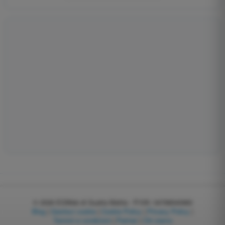
© 2026
EGWeb di Guatta Mattia - P.IVA: 04768540983
Blog
|
Gestisci cookie
|
Cookie Policy
|
Privacy Policy
|
Termini e condizioni
|
Partner
|
Chi siamo