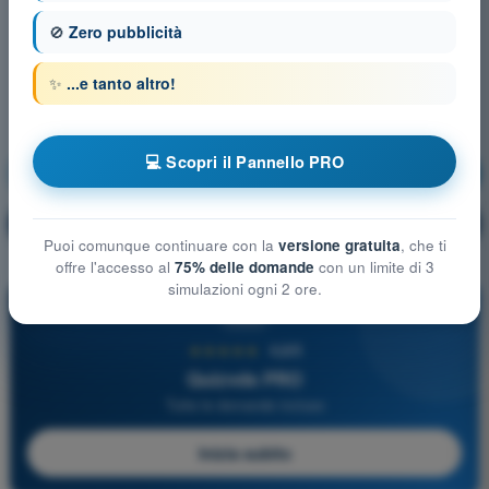
🚫
Zero pubblicità
✨
...e tanto altro!
💻 Scopri il Pannello PRO
Strumentazione
Allenamento!
Spiegazione domanda
🔒
PRO
Puoi comunque continuare con la
versione gratuita
, che ti
offre l'accesso al
75% delle domande
con un limite di 3
simulazioni ogni 2 ore.
PRO
★★★★★
4,6/5
Quizvds PRO
Tutte le domande incluse
Inizia subito