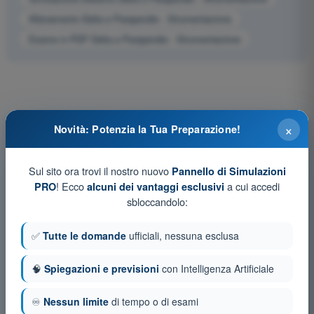
Allenamento Delta e Parapendio - Strumentazione
Esame in PDF Delta e Parapendio - Strumentazione
×
Novità: Potenzia la Tua Preparazione!
Sul sito ora trovi il nostro nuovo
Pannello di Simulazioni
! Ecco
a cui accedi
PRO
alcuni dei vantaggi esclusivi
sbloccandolo:
✅
Tutte le domande
ufficiali, nessuna esclusa
🧠
Spiegazioni e previsioni
con Intelligenza Artificiale
♾️
Nessun limite
di tempo o di esami