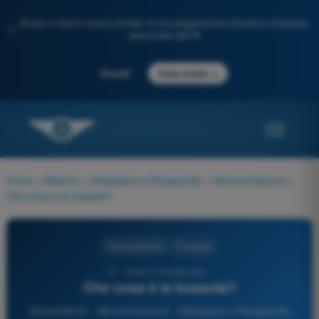
Scopri il nostro nuovo portale: la tua preparazione d'esame completa,
✨
potenziata dall'IA
→
Accedi
Inizia subito
Home
>
Materie
>
Deltaplano e Parapendio
>
Strumentazione
>
Che cosa è la bussola?
Strumentazione
3 risposte
97 - Delta e Parapendio -
Che cosa è la bussola?
Domanda 97 - Strumentazione - Deltaplano e Parapendio