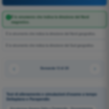
È lo strumento che indica la direzione del Nord
magnetico.
È lo strumento che indica la direzione del Nord geografico.
È lo strumento che indica la direzione del Sud geografico.
Domanda 12 di 20
Test di allenamento e simulazioni d'esame a tempo
Deltaplano e Parapendio
Simulazione d'esame Delta e Parapendio - Strumentazione