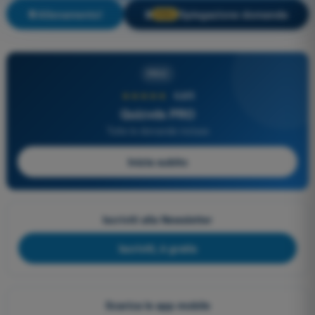
Allenamento!
Spiegazione domanda
🔒
PRO
PRO
★★★★★
4,6/5
Quizvds PRO
Tutte le domande incluse
Inizia subito
Iscriviti alla Newsletter
Iscriviti, è gratis
Scarica le app mobile