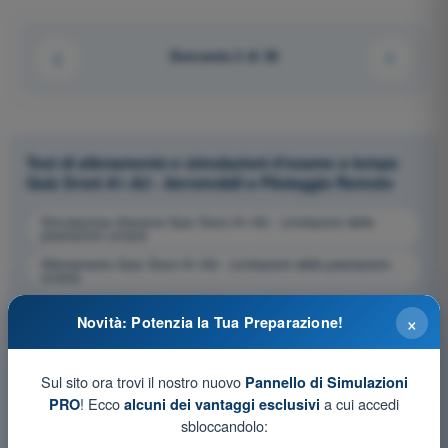
Domanda 2 di 36
Test di allenamento e simulazioni d'esame a tempo
Quiz Droni A1-A3 - Aeromobili a Pilotaggio Remoto
Simulazione d'esame Quiz Droni A1-A3 - Limitazioni delle
prestazioni umane
Allenamento Quiz Droni A1-A3 - Limitazioni delle prestazioni
umane
Esame in PDF Quiz Droni A1-A3 - Limitazioni delle prestazioni
×
umane
Novità: Potenzia la Tua Preparazione!
Sul sito ora trovi il nostro nuovo
Pannello di Simulazioni
! Ecco
a cui accedi
PRO
alcuni dei vantaggi esclusivi
sbloccandolo: