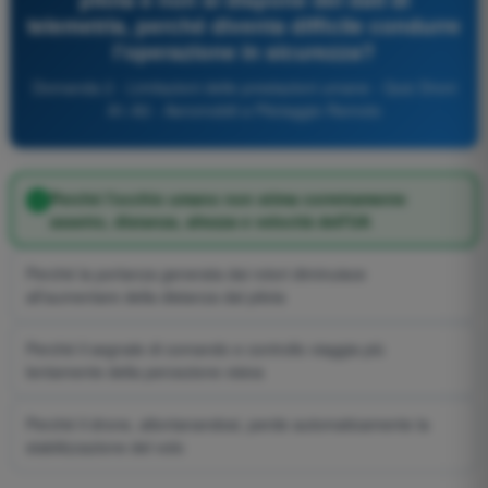
telemetria, perché diventa difficile condurre
l'operazione in sicurezza?
Domanda 2 - Limitazioni delle prestazioni umane - Quiz Droni
A1-A3 - Aeromobili a Pilotaggio Remoto
Perché l'occhio umano non stima correttamente
assetto, distanza, altezza e velocità dell'UA
Perché la portanza generata dai rotori diminuisce
all'aumentare della distanza dal pilota
Perché il segnale di comando e controllo viaggia più
lentamente della percezione visiva
Perché il drone, allontanandosi, perde automaticamente la
stabilizzazione del volo