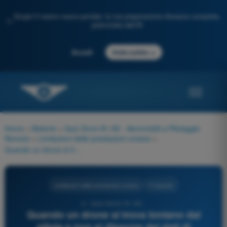
Scopri il nostro nuovo portale: la tua preparazione d'esame completa,
✨
potenziata dall'IA
→
Accedi
Inizia subito
Home
>
Materie
>
Quiz Droni A1-A3 - Aeromobili a Pilotaggio
Remoto
>
Limitazioni delle prestazioni umane
>
Quando un drone si trova lontano dal pilota e non si dispone dei dati di telemetria, perché diventa difficile condurre l'operazione in sicurezza?
Limitazioni delle prestazioni umane
4 risposte
2 - Quiz Droni A1-A3 -
Quando un drone si trova lontano dal
pilota e non si dispone dei dati di