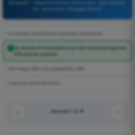
Domanda 7 - Regolamentazione Aeronautica - Quiz Droni A1-
A3 - Aeromobili a Pilotaggio Remoto
La semplice pianificazione personale del percorso.
Un insieme di informazioni sul volo trasmesse agli enti
ATS quando previsto.
Una mappa delle zone geografiche UAS.
Il manuale utente del drone.
Domanda 7 di 79