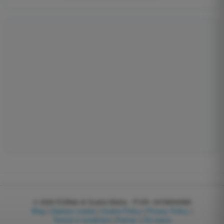
© 2026
EGWeb di Guatta Mattia - P.IVA: 04768540983
Blog
|
Gestisci cookie
|
Cookie Policy
|
Privacy Policy
|
Termini e condizioni
|
Partner
|
Chi siamo