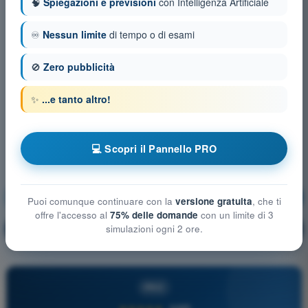
🧠
Spiegazioni e previsioni
con Intelligenza Artificiale
♾️
Nessun limite
di tempo o di esami
🚫
Zero pubblicità
✨
...e tanto altro!
💻 Scopri il Pannello PRO
Regolamentazione Aeronautica
Allenamento!
Puoi comunque continuare con la
versione gratuita
, che ti
offre l'accesso al
75% delle domande
con un limite di 3
Spiegazione domanda
simulazioni ogni 2 ore.
🔒
PRO
PRO