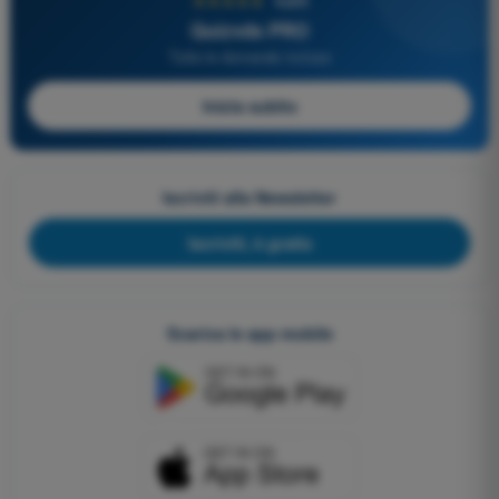
★★★★★
4,6/5
Quizvds PRO
Tutte le domande incluse
Inizia subito
Iscriviti alla Newsletter
Iscriviti, è gratis
Scarica le app mobile