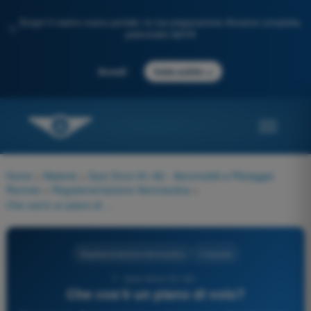
Scopri il nostro nuovo portale: la tua preparazione d'esame completa,
✨
potenziata dall'IA
→
Accedi
Inizia subito
Home
>
Materie
>
Quiz Droni A1-A3 - Aeromobili a Pilotaggio
Remoto
>
Regolamentazione Aeronautica
>
Che cos’è un piano di volo?
Regolamentazione Aeronautica
4 risposte
7 - Quiz Droni A1-A3 -
Che cos’è un piano di volo?