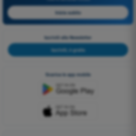
Inizia subito
Iscriviti alla Newsletter
Iscriviti, è gratis
Scarica le app mobile