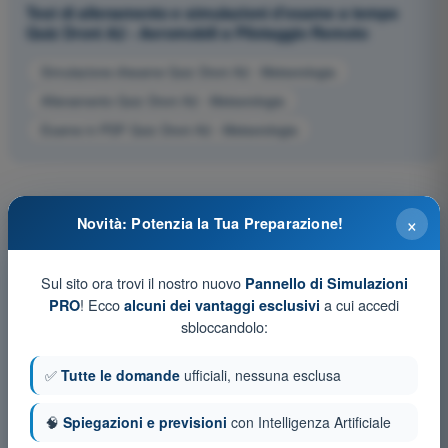
Test di allenamento e simulazioni d'esame a tempo
Quiz Droni A2 - Aeromobili a Pilotaggio Remoto
Simulazione d'esame Quiz Droni A2 - Meteorologia
Allenamento Quiz Droni A2 - Meteorologia
Esame in PDF Quiz Droni A2 - Meteorologia
×
Novità: Potenzia la Tua Preparazione!
Sul sito ora trovi il nostro nuovo
Pannello di Simulazioni
! Ecco
a cui accedi
PRO
alcuni dei vantaggi esclusivi
sbloccandolo:
✅
Tutte le domande
ufficiali, nessuna esclusa
🧠
Spiegazioni e previsioni
con Intelligenza Artificiale