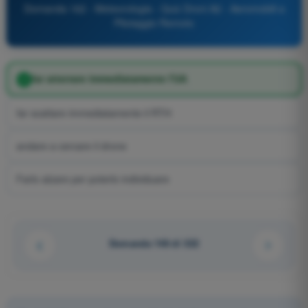
Domanda 162 - Meteorologia - Quiz Droni A2 - Aeromobili a
Pilotaggio Remoto
far atterrare immediatamente l'UA
far scattare immediatamente il RTH
andare a cercare il drone
Farlo alzare per poterlo individuare
Domanda 148 di 322