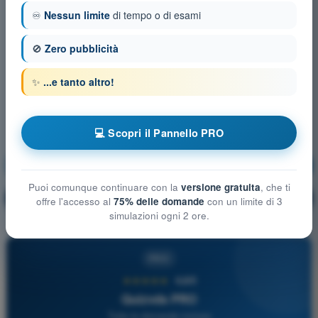
♾️
Nessun limite
di tempo o di esami
🚫
Zero pubblicità
✨
...e tanto altro!
💻 Scopri il Pannello PRO
Meteorologia
Allenamento!
Puoi comunque continuare con la
versione gratuita
, che ti
Spiegazione domanda
🔒
PRO
offre l'accesso al
75% delle domande
con un limite di 3
simulazioni ogni 2 ore.
PRO
★★★★★
4,6/5
Quizvds PRO
Tutte le domande incluse