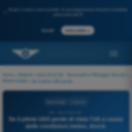
Scopri il nostro nuovo portale: la tua preparazione d'esame completa,
✨
potenziata dall'IA
→
Accedi
Inizia subito
Home
>
Materie
>
Quiz Droni A2 - Aeromobili a Pilotaggio Remoto
>
Meteorologia
>
Se il pilota UAS perde di vista l'UA a causa delle condizioni meteo, dovrà:
Meteorologia
4 risposte
162 - Quiz Droni A2 -
Se il pilota UAS perde di vista l'UA a causa
delle condizioni meteo, dovrà: