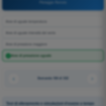
Pilotaggio Remoto
Aree di uguale temperatura
Aree di uguale intensità del vento
Aree di pressione maggiore
Aree di pressione uguale
Domanda 186 di 322
Test di allenamento e simulazioni d'esame a tempo