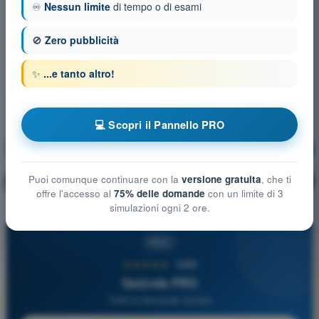
♾️
Nessun limite
di tempo o di esami
🚫
Zero pubblicità
✨
...e tanto altro!
💻 Scopri il Pannello PRO
Meteorologia
Allenamento!
Puoi comunque continuare con la
versione gratuita
, che ti
Spiegazione domanda
🔒
PRO
offre l'accesso al
75% delle domande
con un limite di 3
simulazioni ogni 2 ore.
PRO
★★★★★
4,6/5
Quizvds PRO
Tutte le domande incluse