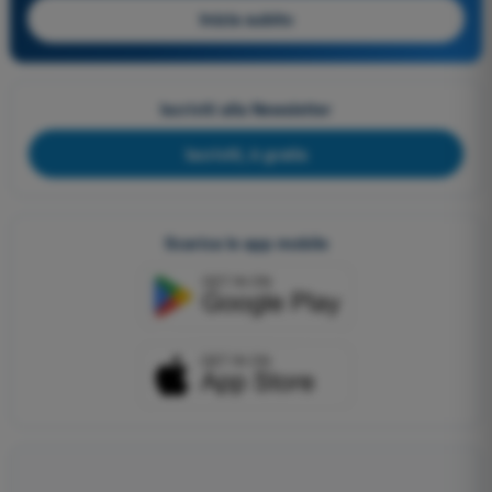
Inizia subito
Iscriviti alla Newsletter
Iscriviti, è gratis
Scarica le app mobile