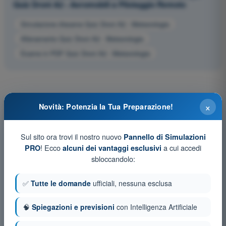
Quiz Droni A2 - Aeromobili a Pilotaggio Remoto
Simulazione d'esame Quiz Droni A2 - Meteorologia
Allenamento Quiz Droni A2 - Meteorologia
Esame in PDF Quiz Droni A2 - Meteorologia
×
Novità: Potenzia la Tua Preparazione!
Sul sito ora trovi il nostro nuovo
Pannello di Simulazioni
! Ecco
a cui accedi
PRO
alcuni dei vantaggi esclusivi
sbloccandolo:
✅
Tutte le domande
ufficiali, nessuna esclusa
🧠
Spiegazioni e previsioni
con Intelligenza Artificiale