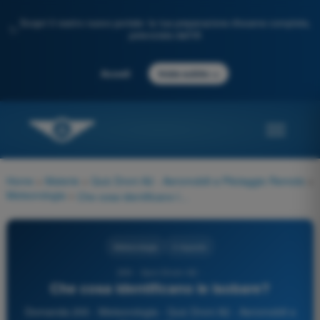
Scopri il nostro nuovo portale: la tua preparazione d'esame completa,
✨
potenziata dall'IA
→
Accedi
Inizia subito
Home
>
Materie
>
Quiz Droni A2 - Aeromobili a Pilotaggio Remoto
>
Meteorologia
>
Che cosa identificano le isobare?
Meteorologia
4 risposte
200 - Quiz Droni A2 -
Che cosa identificano le isobare?
Domanda 200 - Meteorologia - Quiz Droni A2 - Aeromobili a