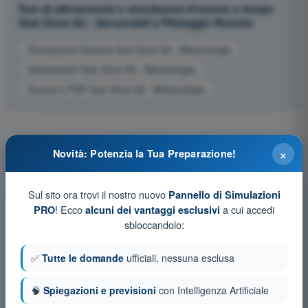
Test di allenamento e simulazioni d'esame a tempo
Quiz Droni A2 - Aeromobili a Pilotaggio Remoto
Simulazione d'esame Quiz Droni A2 - Meteorologia
Allenamento Quiz Droni A2 - Meteorologia
Esame in PDF Quiz Droni A2 - Meteorologia
×
Novità: Potenzia la Tua Preparazione!
Sul sito ora trovi il nostro nuovo
Pannello di Simulazioni
! Ecco
a cui accedi
PRO
alcuni dei vantaggi esclusivi
sbloccandolo:
✅
Tutte le domande
ufficiali, nessuna esclusa
🧠
Spiegazioni e previsioni
con Intelligenza Artificiale