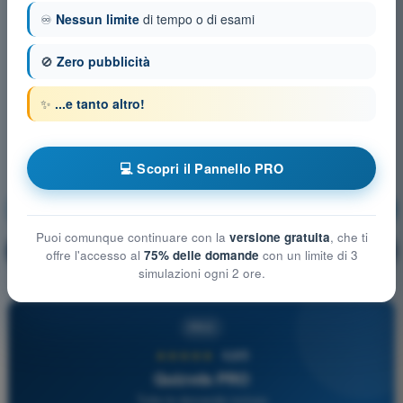
♾️
Nessun limite
di tempo o di esami
🚫
Zero pubblicità
✨
...e tanto altro!
💻 Scopri il Pannello PRO
Meteorologia
Allenamento!
Puoi comunque continuare con la
versione gratuita
, che ti
Spiegazione domanda
🔒
PRO
offre l'accesso al
75% delle domande
con un limite di 3
simulazioni ogni 2 ore.
PRO
★★★★★
4,6/5
Quizvds PRO
Tutte le domande incluse