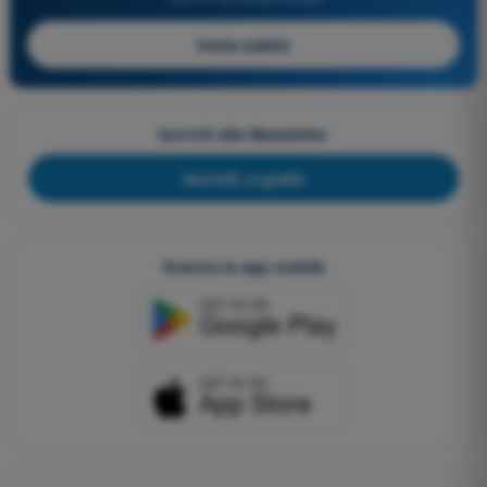
Inizia subito
Iscriviti alla Newsletter
Iscriviti, è gratis
Scarica le app mobile