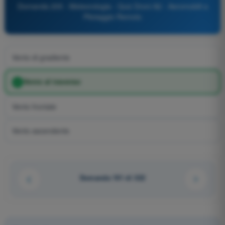
Domanda 205 - Meteorologia - Quiz Droni A2 - Aeromobili a
Pilotaggio Remoto
Vento di gradiente
Vento al traverso
Vento frontale
Vento ascendente
Domanda 191 di 322