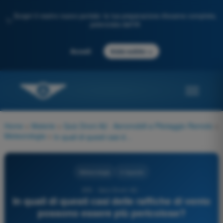
Scopri il nostro nuovo portale: la tua preparazione d'esame completa,
✨
potenziata dall'IA
→
Accedi
Inizia subito
Home
>
Materie
>
Quiz Droni A2 - Aeromobili a Pilotaggio Remoto
>
Meteorologia
>
In quali di questi casi delle raffiche di vento possono essere più pericolose?
Meteorologia
4 risposte
205 - Quiz Droni A2 -
In quali di questi casi delle raffiche di vento
possono essere più pericolose?