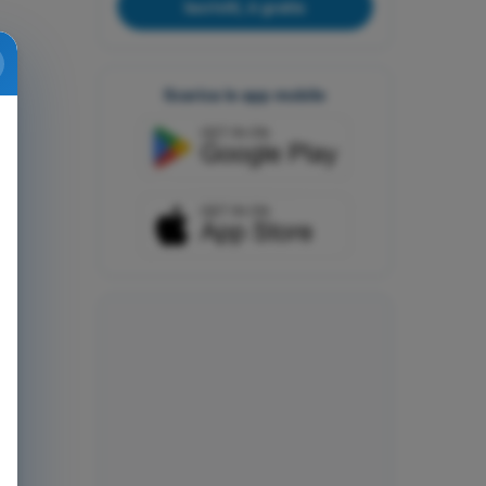
Iscriviti, è gratis
Scarica le app mobile