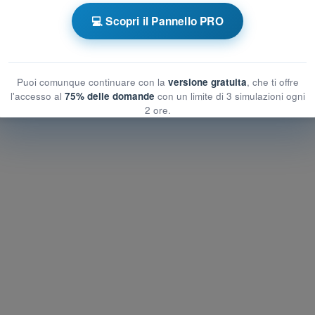
 a tempo Quiz Droni A2 - Aeromobili a
💻 Scopri il Pannello PRO
Allenamento Quiz Droni A2 - Meteorologia
Puoi comunque continuare con la
versione gratuita
, che ti offre
l'accesso al
75% delle domande
con un limite di 3 simulazioni ogni
2 ore.