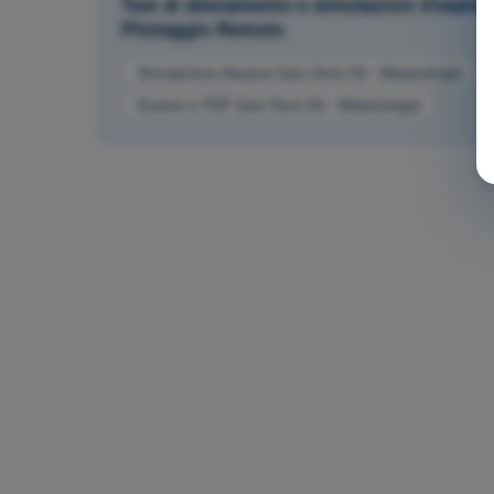
Test di allenamento e simulazioni d'esame
Pilotaggio Remoto
Simulazione d'esame Quiz Droni A2 - Meteorologia
Esame in PDF Quiz Droni A2 - Meteorologia