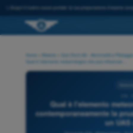
✨
Scopri il nostro nuovo portale: la tua preparazione d'esame comp
Home
>
Materie
>
Quiz Droni A2 - Aeromobili a Pilotagg
Qual è l'elemento meteorologico che può influenzare contemporaneamente la prua e la velocità al suolo nel volo di un UAS ad ala fissa?
Meteorol
218 - 
Qual è l'elemento meteo
contemporaneamente la prua e
un UAS 