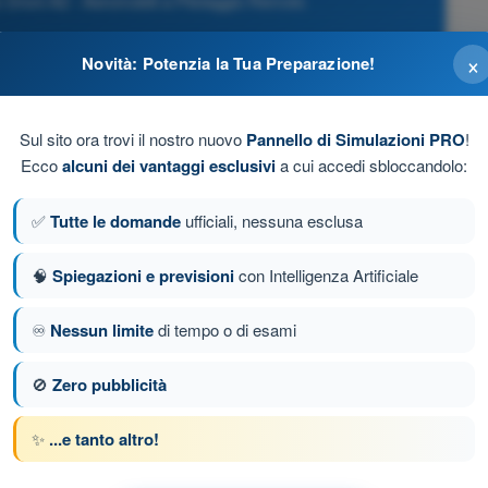
 Droni A2 - Aeromobili a Pilotaggio Remoto
×
Novità: Potenzia la Tua Preparazione!
Sul sito ora trovi il nostro nuovo
Pannello di Simulazioni PRO
!
Ecco
alcuni dei vantaggi esclusivi
a cui accedi sbloccandolo:
✅
Tutte le domande
ufficiali, nessuna esclusa
🧠
Spiegazioni e previsioni
con Intelligenza Artificiale
♾️
Nessun limite
di tempo o di esami
a 204 di 322
Domanda successiva
🚫
Zero pubblicità
✨
...e tanto altro!