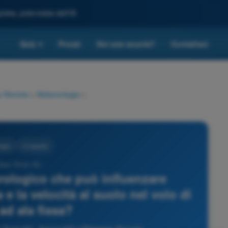
leta, potenziata dall'IA
Quiz
Prezzi
Sei una scuola?
Contattaci
▾
io Remoto
>
Meteorologia
>
ogia
4 risposte
Quiz Droni A2 -
rologico che può influenzare
 la velocità al suolo nel volo di
ad ala fissa?