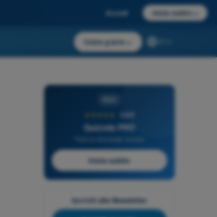
Accedi
Inizia subito
→
Inizia gratis
→
IT
PRO
★★★★★
4,6/5
Quizvds PRO
Tutte le domande incluse
Inizia subito
Iscriviti alla Newsletter