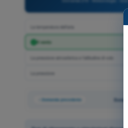
Domanda 218 - Meteorologia - Quiz
La temperatura dell'aria
Il vento
La pressione atmosferica e l'altitudine di volo
La pressione
Domanda precedente
Domand