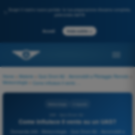
Scopri il nostro nuovo portale: la tua preparazione d'esame completa,
✨
potenziata dall'IA
→
Accedi
Inizia subito
Home
>
Materie
>
Quiz Droni A2 - Aeromobili a Pilotaggio Remoto
>
Meteorologia
>
Come influisce il vento su un UAS?
Meteorologia
4 risposte
249 - Quiz Droni A2 -
Come influisce il vento su un UAS?
Domanda 249 - Meteorologia - Quiz Droni A2 - Aeromobili a