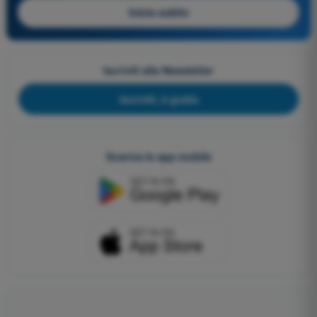
Inizia subito
Iscriviti alla Newsletter
Iscriviti, è gratis
Scarica le app mobile