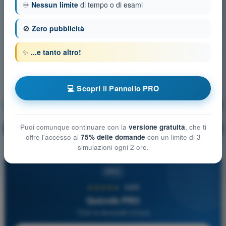
♾️
Nessun limite
di tempo o di esami
🚫
Zero pubblicità
✨
...e tanto altro!
💻 Scopri il Pannello PRO
Meteorologia
Allenamento!
Puoi comunque continuare con la
versione gratuita
, che ti
Spiegazione domanda
🔒
PRO
offre l'accesso al
75% delle domande
con un limite di 3
simulazioni ogni 2 ore.
PRO
★★★★★
4,6/5
Quizvds PRO
Tutte le domande incluse