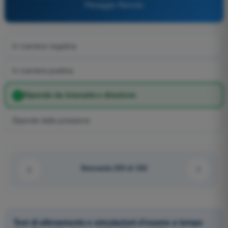
Pilotaggio Remoto
In maniera negativa
In maniera positiva
Dipende da intensità e direzione
Dipende dalla pressione
Domanda 235 di 322
Test di allenamento e simulazioni d'esame a tempo