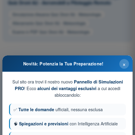
Quiz Droni A2 - Aeromobili a Pilotaggio Remoto
Simulazione d'esame Quiz Droni A2 - Meteorologia
Allenamento Quiz Droni A2 - Meteorologia
Esame in PDF Quiz Droni A2 - Meteorologia
×
Novità: Potenzia la Tua Preparazione!
Sul sito ora trovi il nostro nuovo
Pannello di Simulazioni
! Ecco
a cui accedi
PRO
alcuni dei vantaggi esclusivi
sbloccandolo:
✅
Tutte le domande
ufficiali, nessuna esclusa
🧠
Spiegazioni e previsioni
con Intelligenza Artificiale