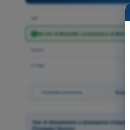
AIP
Nel sito di MeteoAM, consultazione di Meta-T
Notam
D-flight
Domanda precedente
Domand
Test di allenamento e simulazioni d'esame
Pilotaggio Remoto