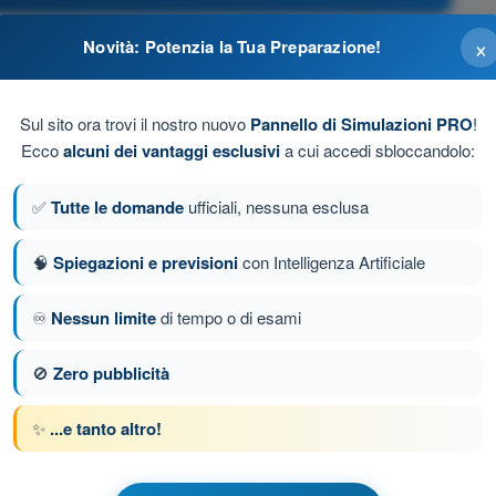
×
Novità: Potenzia la Tua Preparazione!
Sul sito ora trovi il nostro nuovo
Pannello di Simulazioni PRO
!
af-Sigmet
Ecco
alcuni dei vantaggi esclusivi
a cui accedi sbloccandolo:
✅
Tutte le domande
ufficiali, nessuna esclusa
🧠
Spiegazioni e previsioni
con Intelligenza Artificiale
♾️
Nessun limite
di tempo o di esami
a 239 di 322
Domanda successiva
🚫
Zero pubblicità
✨
...e tanto altro!
 a tempo Quiz Droni A2 - Aeromobili a