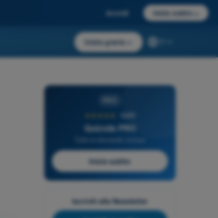
Accedi
Inizia subito
→
Inizia gratis
→
IT
PRO
★★★★★
4,6/5
Quizvds PRO
Tutte le domande incluse
Inizia subito
Iscriviti alla Newsletter