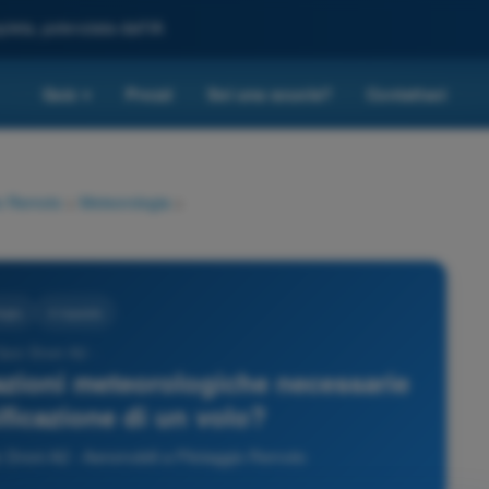
leta, potenziata dall'IA
Quiz
Prezzi
Sei una scuola?
Contattaci
▾
io Remoto
>
Meteorologia
>
ogia
4 risposte
Quiz Droni A2 -
zioni meteorologiche necessarie
nificazione di un volo?
 Droni A2 - Aeromobili a Pilotaggio Remoto