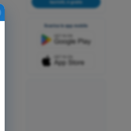
Iscriviti, è gratis
Scarica le app mobile