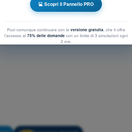
💻 Scopri il Pannello PRO
Allenamento Quiz Droni A2 - Meteorologia
Puoi comunque continuare con la
versione gratuita
, che ti offre
l'accesso al
75% delle domande
con un limite di 3 simulazioni ogni
2 ore.