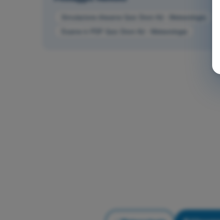
Simulazione d'esame Quiz Droni A2 - Meteorologia
Esame in PDF Quiz Droni A2 - Meteorologia