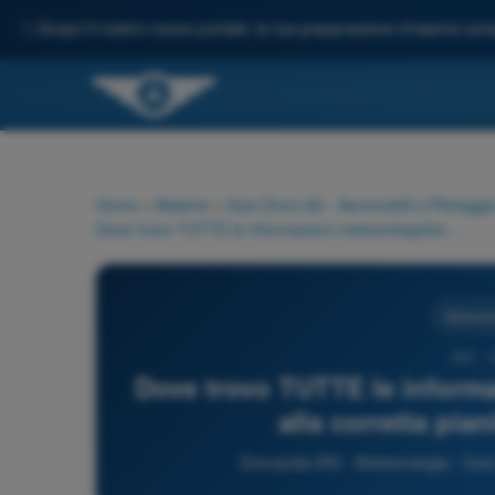
✨
Scopri il nostro nuovo portale: la tua preparazione d'esame comp
Home
>
Materie
>
Quiz Droni A2 - Aeromobili a Pilotagg
Dove trovo TUTTE le informazioni meteorologiche necessarie alla corretta pianificazione di un volo?
Meteorol
253 - 
Dove trovo TUTTE le informa
alla corretta pia
Domanda 253 - Meteorologia - Quiz