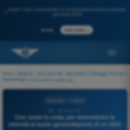
Scopri il nostro nuovo portale: la tua preparazione d'esame completa,
✨
potenziata dall'IA
→
Accedi
Inizia subito
Home
>
Materie
>
Quiz Droni A2 - Aeromobili a Pilotaggio Remoto
>
Meteorologia
>
Con vento in coda, per determinare la velocità al suolo (groundspeed) di un UAS:
Meteorologia
4 risposte
269 - Quiz Droni A2 -
Con vento in coda, per determinare la
velocità al suolo (groundspeed) di un UAS: