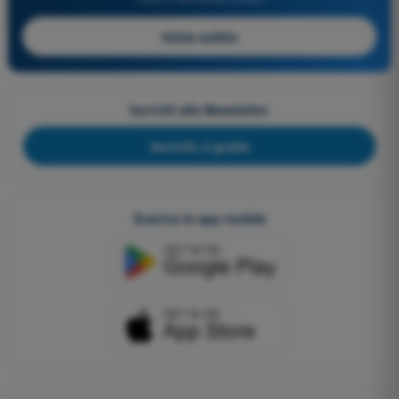
Inizia subito
Iscriviti alla Newsletter
Iscriviti, è gratis
Scarica le app mobile