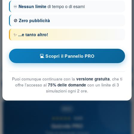
♾️
Nessun limite
di tempo o di esami
🚫
Zero pubblicità
✨
...e tanto altro!
💻 Scopri il Pannello PRO
Meteorologia
Allenamento!
Puoi comunque continuare con la
versione gratuita
, che ti
Spiegazione domanda
🔒
PRO
offre l'accesso al
75% delle domande
con un limite di 3
simulazioni ogni 2 ore.
PRO
★★★★★
4,6/5
Quizvds PRO
Tutte le domande incluse