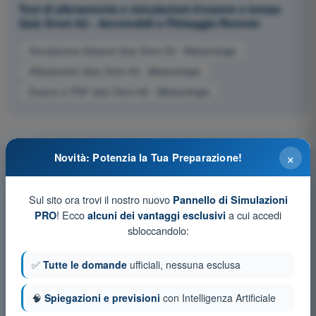
Test di allenamento e simulazioni d'esame a tempo
Quiz Droni A2 - Aeromobili a Pilotaggio Remoto
Simulazione d'esame Quiz Droni A2 - Meteorologia
Allenamento Quiz Droni A2 - Meteorologia
Esame in PDF Quiz Droni A2 - Meteorologia
×
Novità: Potenzia la Tua Preparazione!
Sul sito ora trovi il nostro nuovo
Pannello di Simulazioni
! Ecco
a cui accedi
PRO
alcuni dei vantaggi esclusivi
sbloccandolo:
✅
Tutte le domande
ufficiali, nessuna esclusa
🧠
Spiegazioni e previsioni
con Intelligenza Artificiale