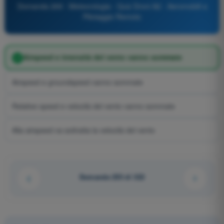
Domanda 269 - Meteorologia - Quiz Droni A2 - Aeromobili a
Pilotaggio Remoto
Airspeed e intensità del vento vanno sommate
Airspeed e groundspeed vanno sommate
Relative speed e velocità del vento vanno sommate
Alla airspeed va sottratta la velocità del vento
Domanda 255 di 322