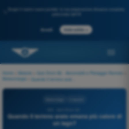
Scopri il nostro nuovo portale: la tua preparazione d'esame completa,
✨
potenziata dall'IA
→
Accedi
Inizia subito
Home
>
Materie
>
Quiz Droni A2 - Aeromobili a Pilotaggio Remoto
>
Meteorologia
>
Quando Il terreno arato emana più calore di un lago?
Meteorologia
4 risposte
303 - Quiz Droni A2 -
Quando Il terreno arato emana più calore di
un lago?