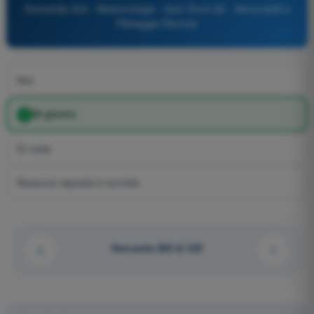
Domanda 303 - Meteorologia - Quiz Droni A2 - Aeromobili a
Pilotaggio Remoto
Mai
Di giorno
Di notte
Nessuna risposta è corretta
Domanda 289 di 322