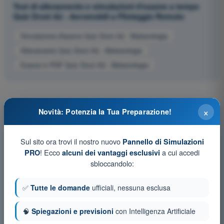
Test di allenamento e simulazioni d'esame a tempo
Quiz Droni A2 - Aeromobili a Pilotaggio Remoto
Simulazione d'esame Quiz Droni A2 - Meteorologia
Allenamento Quiz Droni A2 - Meteorologia
Esame in PDF Quiz Droni A2 - Meteorologia
×
Novità: Potenzia la Tua Preparazione!
Sul sito ora trovi il nostro nuovo
Pannello di Simulazioni
! Ecco
a cui accedi
PRO
alcuni dei vantaggi esclusivi
sbloccandolo:
✅
Tutte le domande
ufficiali, nessuna esclusa
🧠
Spiegazioni e previsioni
con Intelligenza Artificiale