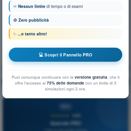
♾️
Nessun limite
di tempo o di esami
🚫
Zero pubblicità
✨
...e tanto altro!
💻 Scopri il Pannello PRO
Meteorologia
Allenamento!
Puoi comunque continuare con la
versione gratuita
, che ti
Spiegazione domanda
🔒
PRO
offre l'accesso al
75% delle domande
con un limite di 3
simulazioni ogni 2 ore.
PRO
★★★★★
4,6/5
Quizvds PRO
Tutte le domande incluse