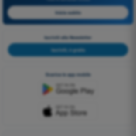
Inizia subito
Iscriviti alla Newsletter
Iscriviti, è gratis
Scarica le app mobile