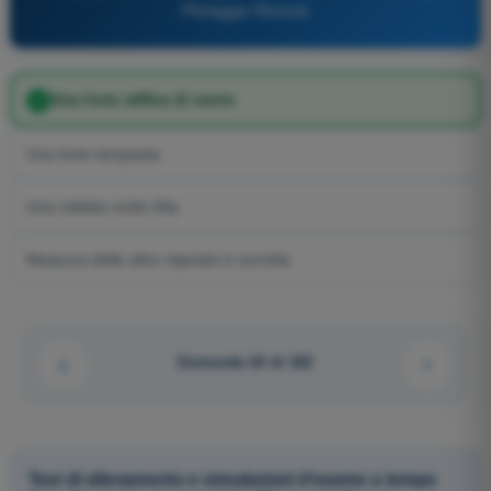
Pilotaggio Remoto
Una forte raffica di vento
Una forte tempesta
Una nebbia molto fitta
Nessuna delle altre risposte è corretta
Domanda 64 di 322
Test di allenamento e simulazioni d'esame a tempo