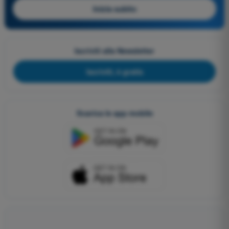
Inizia subito
Iscriviti alla Newsletter
Iscriviti, è gratis
Scarica le app mobile