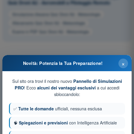
Quiz Droni A2 - Aeromobili a Pilotaggio Remoto
Simulazione d'esame Quiz Droni A2 - Meteorologia
Allenamento Quiz Droni A2 - Meteorologia
Esame in PDF Quiz Droni A2 - Meteorologia
×
Novità: Potenzia la Tua Preparazione!
Sul sito ora trovi il nostro nuovo
Pannello di Simulazioni
! Ecco
a cui accedi
PRO
alcuni dei vantaggi esclusivi
sbloccandolo:
✅
Tutte le domande
ufficiali, nessuna esclusa
🧠
Spiegazioni e previsioni
con Intelligenza Artificiale