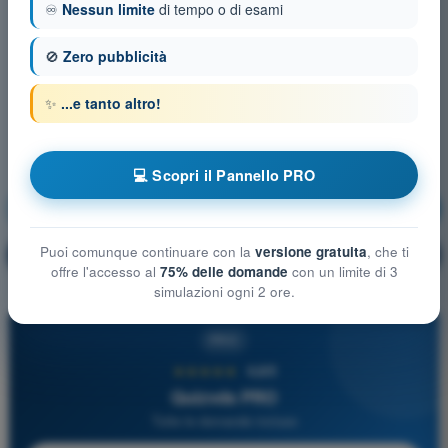
♾️
Nessun limite
di tempo o di esami
🚫
Zero pubblicità
✨
...e tanto altro!
💻 Scopri il Pannello PRO
Meteorologia
Allenamento!
Puoi comunque continuare con la
versione gratuita
, che ti
Spiegazione domanda
🔒
PRO
offre l'accesso al
75% delle domande
con un limite di 3
simulazioni ogni 2 ore.
PRO
★★★★★
4,6/5
Quizvds PRO
Tutte le domande incluse