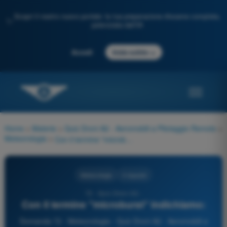
Scopri il nostro nuovo portale: la tua preparazione d'esame completa,
✨
potenziata dall'IA
→
Accedi
Inizia subito
Home
>
Materie
>
Quiz Droni A2 - Aeromobili a Pilotaggio Remoto
>
Meteorologia
>
Con il termine "microburst" indichiamo:
Meteorologia
4 risposte
72 - Quiz Droni A2 -
Con il termine "microburst" indichiamo:
Domanda 72 - Meteorologia - Quiz Droni A2 - Aeromobili a