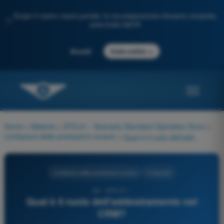
Scopri il nostro nuovo portale: la tua preparazione d'esame completa,
✨
potenziata dall'IA
→
Accedi
Inizia subito
Home
>
Materie
>
STS-01 - Scenario Standard Operativo Droni
>
Limitazioni delle prestazioni umane
>
Qual è il ruolo dell'addestramento nel CRM?
Limitazioni delle prestazioni umane
4 risposte
24 - STS-01 -
Qual è il ruolo dell'addestramento nel
CRM?