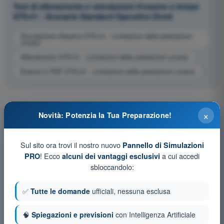
Test di allenamento e simulazioni d'esame a tempo
STS-01 - Scenario Standard Operativo Droni
Simulazione d'esame STS-01 - Limitazioni delle prestazioni
umane
Allenamento STS-01 - Limitazioni delle prestazioni umane
Esame in PDF STS-01 - Limitazioni delle prestazioni umane
×
Novità: Potenzia la Tua Preparazione!
Sul sito ora trovi il nostro nuovo
Pannello di Simulazioni
! Ecco
a cui accedi
PRO
alcuni dei vantaggi esclusivi
sbloccandolo:
✅
Tutte le domande
ufficiali, nessuna esclusa
🧠
Spiegazioni e previsioni
con Intelligenza Artificiale