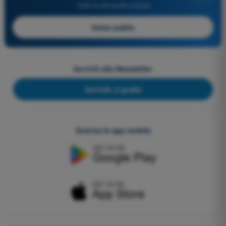
Tutte le domande incluse
Inizia subito
Iscriviti alla Newsletter
Iscriviti, è gratis
Scarica le app mobile