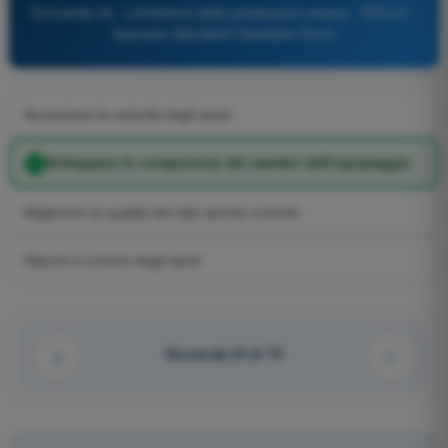
Domanda 24 - Limitazioni delle prestazioni umane - STS-01 -
Scenario Standard Operativo Droni
Aumentare la velocità degli aerei
Sviluppare le competenze dei membri dell'equipaggio
Migliorare la qualità del cibo servito a bordo
Ridurre il rumore degli aerei
Domanda 24 di 75