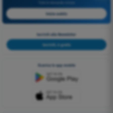
Tutte le domande incluse
Inizia subito
Iscriviti alla Newsletter
Iscriviti, è gratis
Scarica le app mobile