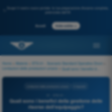
Scopri il nostro nuovo portale: la tua preparazione d'esame completa,
✨
potenziata dall'IA
→
Accedi
Inizia subito
Home
>
Materie
>
STS-01 - Scenario Standard Operativo Droni
>
Limitazioni delle prestazioni umane
>
Quali sono i benefici della gestione delle risorse dell'equipaggio?
Limitazioni delle prestazioni umane
4 risposte
31 - STS-01 -
Quali sono i benefici della gestione delle
risorse dell'equipaggio?