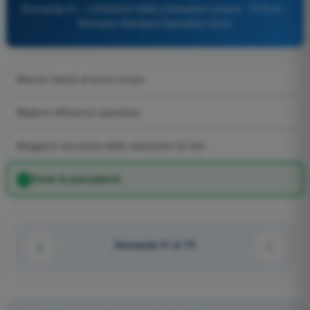
Domanda 31 - Limitazioni delle prestazioni umane - STS-01 -
Scenario Standard Operativo Droni
Minore rischio di errori umani
Migliore efficienza operativa
Maggiore sicurezza delle operazioni di volo
Tutte le precedenti
Domanda 31 di 75