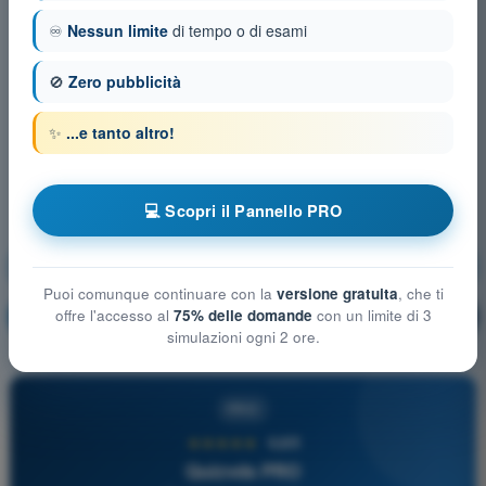
♾️
Nessun limite
di tempo o di esami
🚫
Zero pubblicità
✨
...e tanto altro!
💻 Scopri il Pannello PRO
Limitazioni delle prestazioni umane
Puoi comunque continuare con la
versione gratuita
, che ti
offre l'accesso al
75% delle domande
con un limite di 3
Allenamento!
Spiegazione domanda
🔒
PRO
simulazioni ogni 2 ore.
PRO
★★★★★
4,6/5
Quizvds PRO