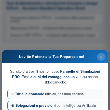
Test di allenamento e simulazioni d'esame a tempo
STS-01 - Scenario Standard Operativo Droni
Simulazione d'esame STS-01 - Limitazioni delle prestazioni
umane
Allenamento STS-01 - Limitazioni delle prestazioni umane
Esame in PDF STS-01 - Limitazioni delle prestazioni umane
×
Novità: Potenzia la Tua Preparazione!
Sul sito ora trovi il nostro nuovo
Pannello di Simulazioni
! Ecco
a cui accedi
PRO
alcuni dei vantaggi esclusivi
sbloccandolo:
✅
Tutte le domande
ufficiali, nessuna esclusa
🧠
Spiegazioni e previsioni
con Intelligenza Artificiale