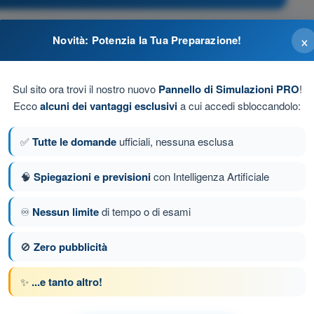
×
Novità: Potenzia la Tua Preparazione!
gio
Sul sito ora trovi il nostro nuovo
Pannello di Simulazioni PRO
!
Ecco
alcuni dei vantaggi esclusivi
a cui accedi sbloccandolo:
✅
Tutte le domande
ufficiali, nessuna esclusa
🧠
Spiegazioni e previsioni
con Intelligenza Artificiale
♾️
Nessun limite
di tempo o di esami
da 37 di 75
Domanda successiva
🚫
Zero pubblicità
✨
...e tanto altro!
e a tempo STS-01 - Scenario Standard Operativo