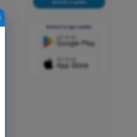
Iscriviti, è gratis
Scarica le app mobile