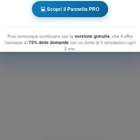
💻 Scopri il Pannello PRO
zioni umane
ane
umane
Puoi comunque continuare con la
versione gratuita
, che ti offre
l'accesso al
75% delle domande
con un limite di 3 simulazioni ogni
2 ore.