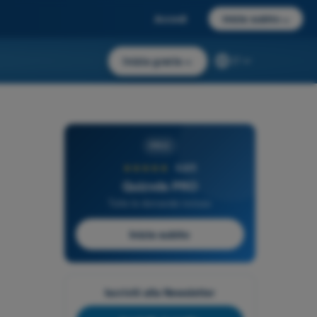
Accedi
Inizia subito
→
Inizia gratis
→
IT
PRO
★★★★★
4,6/5
Quizvds PRO
Tutte le domande incluse
Inizia subito
Iscriviti alla Newsletter