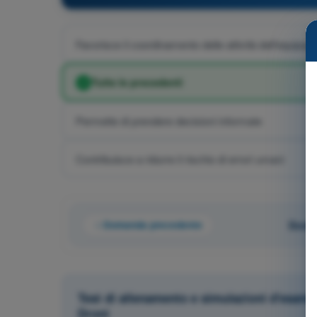
Favorisce il coordinamento delle attività dell'equipag
Tutte le precedenti
Permette di prendere decisioni informate
Contribuisce a ridurre il rischio di errori umani
Domanda precedente
Doman
Test di allenamento e simulazioni d'esam
Droni