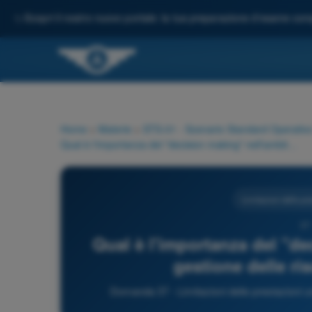
✨
Scopri il nostro nuovo portale: la tua preparazione d'esame comp
Home
>
Materie
>
STS-01 - Scenario Standard Operativo
Qual è l'importanza del "decision making" nell'ambito della gestione delle risorse dell'equipaggio?
Limitazioni delle p
37
Qual è l'importanza del "de
gestione delle ri
Domanda 37 - Limitazioni delle prestazioni