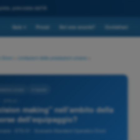
leta, potenziata dall'IA
Quiz
Prezzi
Sei una scuola?
Contattaci
▾
 Droni
>
Limitazioni delle prestazioni umane
>
restazioni umane
4 risposte
 - STS-01 -
cision making" nell'ambito della
sorse dell'equipaggio?
 umane - STS-01 - Scenario Standard Operativo Droni