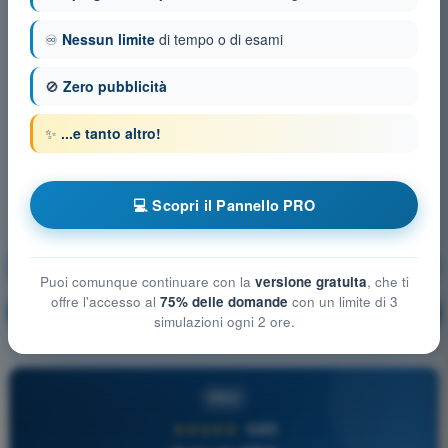
♾️
Nessun limite
di tempo o di esami
🚫
Zero pubblicità
✨
...e tanto altro!
💻 Scopri il Pannello PRO
Limitazioni delle prestazioni umane
Puoi comunque continuare con la
versione gratuita
, che ti
offre l'accesso al
75% delle domande
con un limite di 3
Allenamento!
Spiegazione domanda
🔒
PRO
simulazioni ogni 2 ore.
PRO
★★★★★
4,6/5