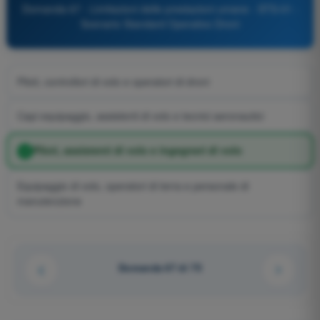
Domanda 67 - Limitazioni delle prestazioni umane - STS-01 -
Scenario Standard Operativo Droni
Piloti, controllori di volo e operatori di droni
Capi equipaggio, assistenti di volo e tecnici aeronautici
Piloti, assistenti di volo e ingegneri di volo
Equipaggio di volo, operatori di terra e personale di
manutenzione
Domanda 67 di 75