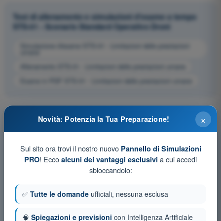
Test di allenamento e simulazioni d'esame a tempo
STS-01 - Scenario Standard Operativo Droni
Simulazione d'esame STS-01 - Limitazioni delle prestazioni
umane
Allenamento STS-01 - Limitazioni delle prestazioni umane
Esame in PDF STS-01 - Limitazioni delle prestazioni umane
×
Novità: Potenzia la Tua Preparazione!
Sul sito ora trovi il nostro nuovo
Pannello di Simulazioni
! Ecco
a cui accedi
PRO
alcuni dei vantaggi esclusivi
sbloccandolo:
✅
Tutte le domande
ufficiali, nessuna esclusa
🧠
Spiegazioni e previsioni
con Intelligenza Artificiale