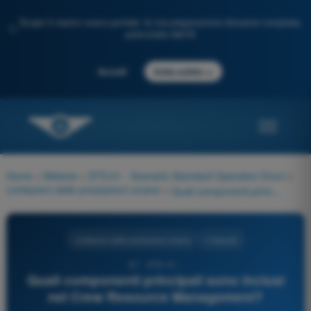
Scopri il nostro nuovo portale: la tua preparazione d'esame completa,
✨
potenziata dall'IA
→
Accedi
Inizia subito
Home
>
Materie
>
STS-01 - Scenario Standard Operativo Droni
>
Limitazioni delle prestazioni umane
>
Quali componenti principali sono inclusi nel Crew Resource Management?
Limitazioni delle prestazioni umane
4 risposte
67 - STS-01 -
Quali componenti principali sono inclusi
nel Crew Resource Management?