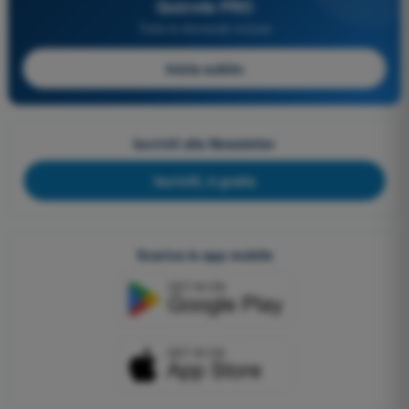
Quizvds PRO
Tutte le domande incluse
Inizia subito
Iscriviti alla Newsletter
Iscriviti, è gratis
Scarica le app mobile