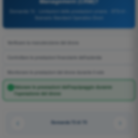
Management (CRM)?
Domanda 72 - Limitazioni delle prestazioni umane - STS-01 -
Scenario Standard Operativo Droni
Verificare la manutenzione del drone
Controllare le prestazioni finanziarie dell'azienda
Monitorare le prestazioni del drone durante il volo
Valutare le prestazioni dell'equipaggio durante
l'operazione del drone
Domanda 72 di 75