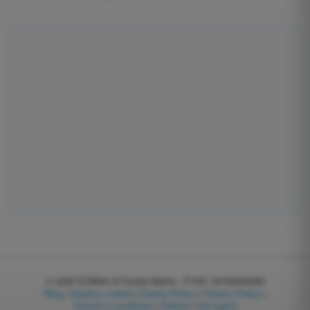
© 2026
EGWeb di Guatta Mattia - P.IVA: 04768540983
Blog
|
Gestisci cookie
|
Cookie Policy
|
Privacy Policy
|
Termini e condizioni
|
Partner
|
Chi siamo