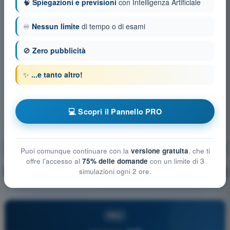
🧠
Spiegazioni e previsioni
con Intelligenza Artificiale
♾️
Nessun limite
di tempo o di esami
🚫
Zero pubblicità
✨
...e tanto altro!
💻 Scopri il Pannello PRO
Limitazioni delle prestazioni umane
Puoi comunque continuare con la
versione gratuita
, che ti
offre l'accesso al
75% delle domande
con un limite di 3
simulazioni ogni 2 ore.
Allenamento!
Spiegazione domanda
🔒
PRO
PRO