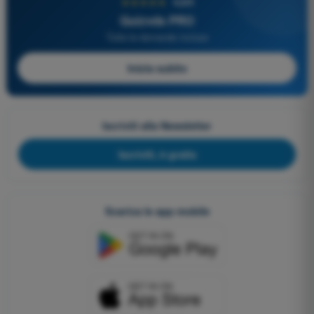
★★★★★
4,6/5
Quizvds PRO
Tutte le domande incluse
Inizia subito
Iscriviti alla Newsletter
Iscriviti, è gratis
Scarica le app mobile