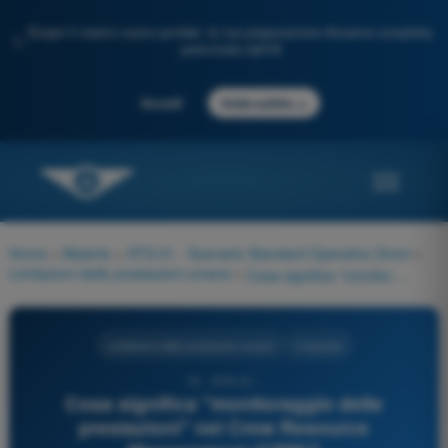
Scopri il nostro nuovo portale: la tua preparazione d'esame completa,
✨
potenziata dall'IA
→
Accedi
Inizia subito
Home
>
Materie
>
STS-01 - Scenario Standard Operativo Droni
>
Limitazioni delle prestazioni umane
>
Cosa significa "monitoraggio delle prestazioni" nel Crew Resource Management (CRM)?
Limitazioni delle prestazioni umane
4 risposte
72 - STS-01 -
Cosa significa "monitoraggio delle
prestazioni" nel Crew Resource