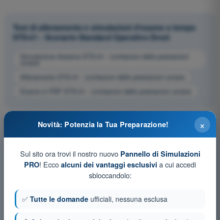
Test di allenamento e simulazioni d'esame a tempo
STS-01 - Scenario Standard Operativo Droni
Simulazione d'esame STS-01 - Limitazioni delle prestazioni
umane
Allenamento STS-01 - Limitazioni delle prestazioni umane
Esame in PDF STS-01 - Limitazioni delle prestazioni umane
×
Novità: Potenzia la Tua Preparazione!
Sul sito ora trovi il nostro nuovo
Pannello di Simulazioni
! Ecco
a cui accedi
PRO
alcuni dei vantaggi esclusivi
sbloccandolo:
✅
Tutte le domande
ufficiali, nessuna esclusa