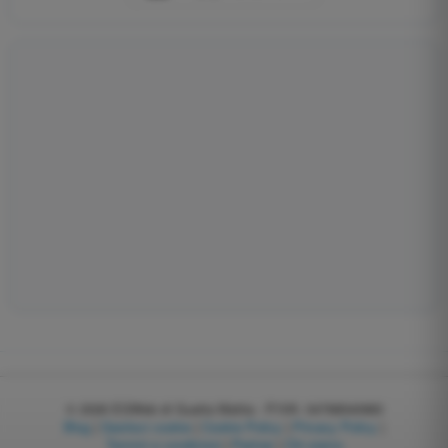
© 2026
EGWeb di Guatta Mattia - P.IVA: 04768540983
Blog
|
Gestisci cookie
|
Cookie Policy
|
Privacy Policy
|
Termini e condizioni
|
Partner
|
Chi siamo