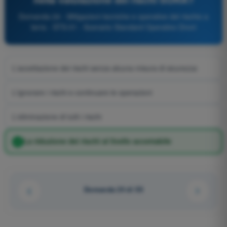
Domanda 24 - Mitigazioni tecniche e operative del rischio a
terra - STS-01 - Scenario Standard Operativo Droni
L'accettazione dei rischi senza alcuna misura di sicurezza
L'ignorare i rischi e continuare le operazioni
L'eliminazione di tutti i rischi
La riduzione dei rischi al livello accettabile
Domanda 24 di 55