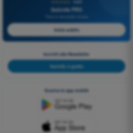
★★★★★
4,6/5
Quizvds PRO
Tutte le domande incluse
Inizia subito
Iscriviti alla Newsletter
Iscriviti, è gratis
Scarica le app mobile