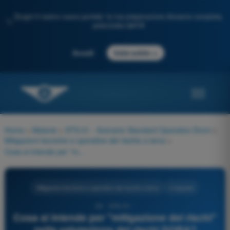
Scopri il nostro nuovo portale: la tua preparazione d'esame completa,
✨
potenziata dall'IA
→
Accedi
Inizia subito
Home
>
Materie
>
STS-01 - Scenario Standard Operativo Droni
>
Mitigazioni tecniche e operative del rischio a terra
>
Cosa si intende per "mitigazione dei rischi" nella valutazione dei rischi SORA?
Mitigazioni tecniche e operative del rischio a terra
4 risposte
24 - STS-01 -
Cosa si intende per "mitigazione dei rischi"
nella valutazione dei rischi SORA?