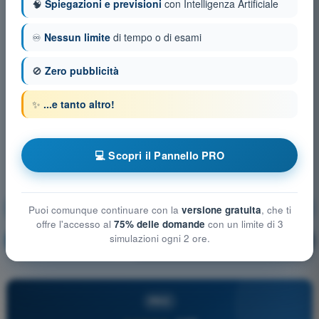
🧠
Spiegazioni e previsioni
con Intelligenza Artificiale
♾️
Nessun limite
di tempo o di esami
🚫
Zero pubblicità
✨
...e tanto altro!
💻 Scopri il Pannello PRO
Mitigazioni tecniche e operative del rischio a terra
Puoi comunque continuare con la
versione gratuita
, che ti
offre l'accesso al
75% delle domande
con un limite di 3
simulazioni ogni 2 ore.
Allenamento!
Spiegazione domanda
🔒
PRO
PRO