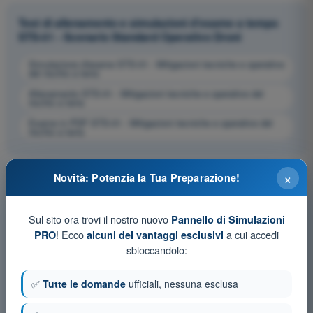
Test di allenamento e simulazioni d'esame a tempo
STS-01 - Scenario Standard Operativo Droni
Simulazione d'esame STS-01 - Mitigazioni tecniche e operative
del rischio a terra
Allenamento STS-01 - Mitigazioni tecniche e operative del
rischio a terra
Esame in PDF STS-01 - Mitigazioni tecniche e operative del
rischio a terra
×
Novità: Potenzia la Tua Preparazione!
Sul sito ora trovi il nostro nuovo
Pannello di Simulazioni
! Ecco
a cui accedi
PRO
alcuni dei vantaggi esclusivi
sbloccandolo:
✅
Tutte le domande
ufficiali, nessuna esclusa