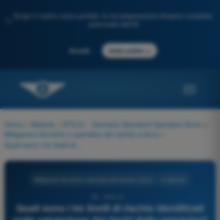
Scopri il nostro nuovo portale: la tua preparazione d'esame completa,
✨
potenziata dall'IA
→
Accedi
Inizia subito
Home
>
Materie
>
STS-01 - Scenario Standard Operativo Droni
>
Mitigazioni tecniche e operative del rischio a terra
>
Quali sono i tre livelli di rischio identificati nella valutazione dei rischi delle operazioni specifiche (SORA)?
Mitigazioni tecniche e operative del rischio a terra
4 risposte
29 - STS-01 -
Quali sono i tre livelli di rischio identificati
nella valutazione dei rischi delle operazioni