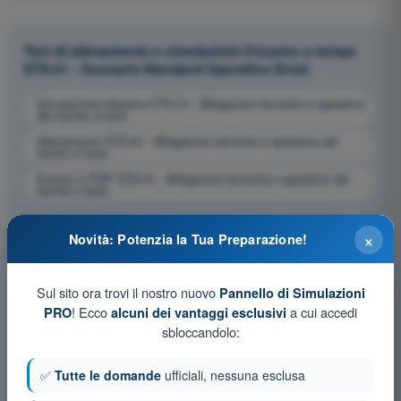
Test di allenamento e simulazioni d'esame a tempo
STS-01 - Scenario Standard Operativo Droni
Simulazione d'esame STS-01 - Mitigazioni tecniche e operative
del rischio a terra
Allenamento STS-01 - Mitigazioni tecniche e operative del
rischio a terra
Esame in PDF STS-01 - Mitigazioni tecniche e operative del
rischio a terra
×
Novità: Potenzia la Tua Preparazione!
Sul sito ora trovi il nostro nuovo
Pannello di Simulazioni
! Ecco
a cui accedi
PRO
alcuni dei vantaggi esclusivi
sbloccandolo:
✅
Tutte le domande
ufficiali, nessuna esclusa