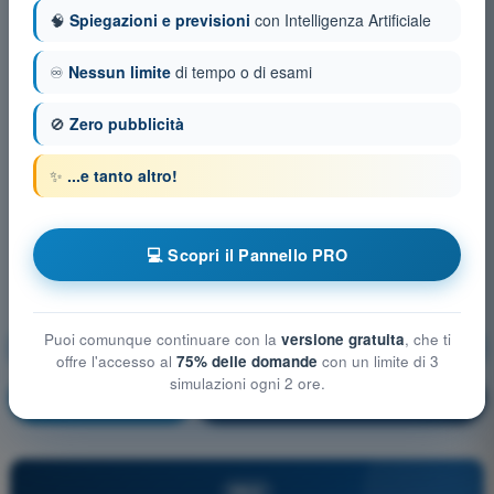
🧠
Spiegazioni e previsioni
con Intelligenza Artificiale
♾️
Nessun limite
di tempo o di esami
🚫
Zero pubblicità
✨
...e tanto altro!
💻 Scopri il Pannello PRO
Puoi comunque continuare con la
versione gratuita
, che ti
Mitigazioni tecniche e operative del rischio a terra
offre l'accesso al
75% delle domande
con un limite di 3
simulazioni ogni 2 ore.
Allenamento!
Spiegazione domanda
🔒
PRO
PRO