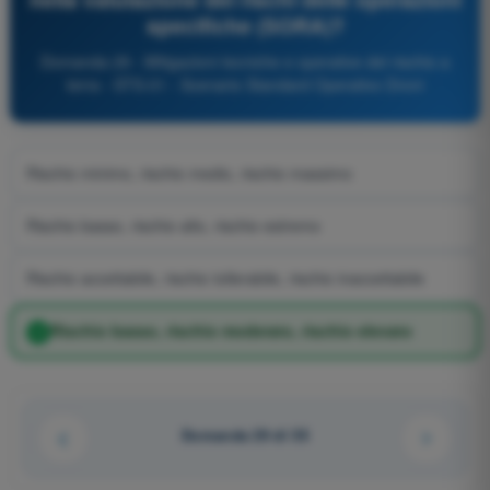
specifiche (SORA)?
Domanda 29 - Mitigazioni tecniche e operative del rischio a
terra - STS-01 - Scenario Standard Operativo Droni
Rischio minimo, rischio medio, rischio massimo
Rischio basso, rischio alto, rischio estremo
Rischio accettabile, rischio tollerabile, rischio inaccettabile
Rischio basso, rischio moderato, rischio elevato
Domanda 29 di 55