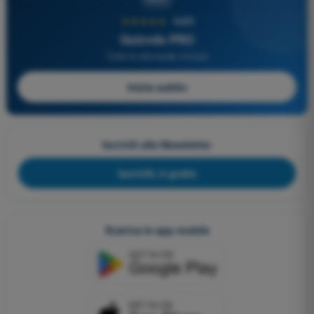
★★★★★
4,6/5
Quizvds PRO
Tutte le domande incluse
Inizia subito
Iscriviti alla Newsletter
Iscriviti, è gratis
Scarica le app mobile