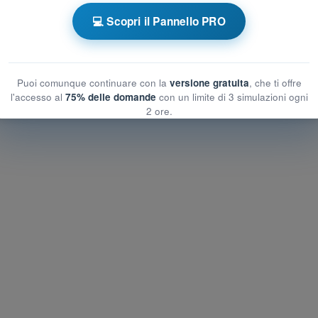
e a tempo STS-01 - Scenario Standard Operativo
💻 Scopri il Pannello PRO
Allenamento STS-01 - Prestazioni di volo UAS
Puoi comunque continuare con la
versione gratuita
, che ti offre
l'accesso al
75% delle domande
con un limite di 3 simulazioni ogni
2 ore.