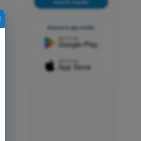
Iscriviti, è gratis
Scarica le app mobile