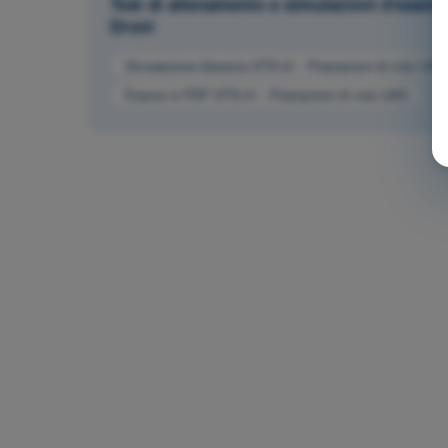
Test di allenamento e simulazioni d'esam
Droni
Simulazione d'esame STS-01 - Prestazioni di volo UAS
Esame in PDF STS-01 - Prestazioni di volo UAS