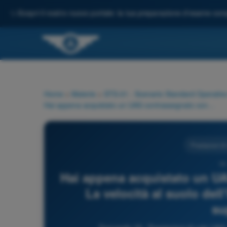
✨
Scopri il nostro nuovo portale: la tua preparazione d'esame comp
Home
>
Materie
>
STS-01 - Scenario Standard Operativo
Hai appena acquistato un UAS contrassegnato con classe C6. La velocità al suolo dell'UA in volo livellato non deve superare:
Prestazioni d
19
Hai appena acquistato un UA
La velocità al suolo dell
su