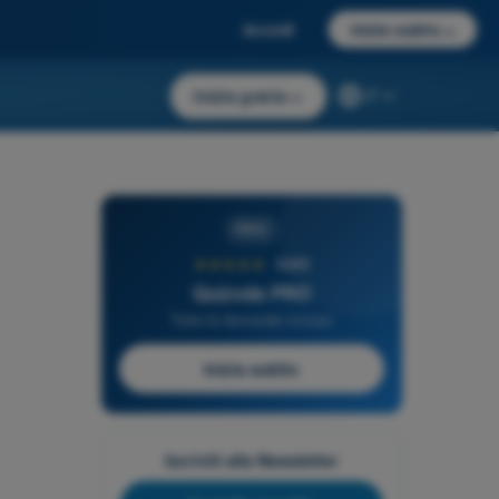
Accedi
Inizia subito
→
Inizia gratis
→
IT
PRO
★★★★★
4,6/5
Quizvds PRO
Tutte le domande incluse
Inizia subito
Iscriviti alla Newsletter