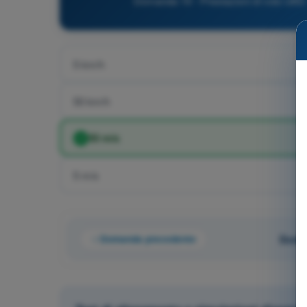
Domanda 19 - Prestazioni di volo UAS
5 km/h
50 km/h
50 m/s
5 m/s
Domanda precedente
Doman