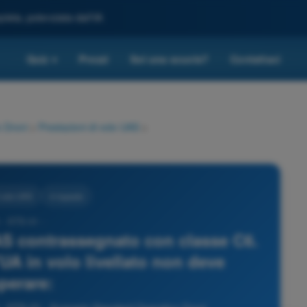
leta, potenziata dall'IA
Quiz
Prezzi
Sei una scuola?
Contattaci
▾
 Droni
>
Prestazioni di volo UAS
>
i volo UAS
4 risposte
 - STS-01 -
S contrassegnato con classe C6.
'UA in volo livellato non deve
perare: