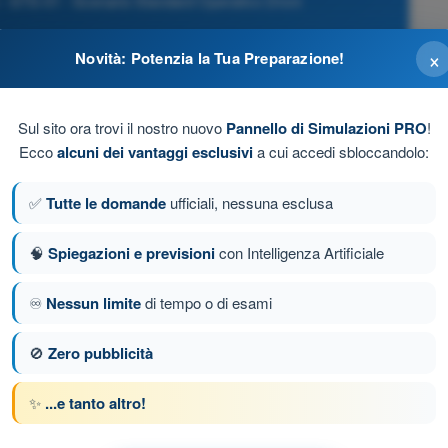
 - STS-01 - Scenario Standard Operativo Droni
×
Novità: Potenzia la Tua Preparazione!
Sul sito ora trovi il nostro nuovo
Pannello di Simulazioni PRO
!
Ecco
alcuni dei vantaggi esclusivi
a cui accedi sbloccandolo:
✅
Tutte le domande
ufficiali, nessuna esclusa
🧠
Spiegazioni e previsioni
con Intelligenza Artificiale
♾️
Nessun limite
di tempo o di esami
da 19 di 38
Domanda successiva
🚫
Zero pubblicità
✨
...e tanto altro!