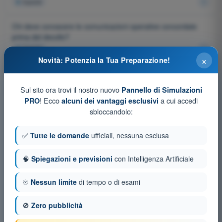
4
risposte
Chi deve conoscere le comunicazioni operative concordate
prima del decollo?
4
risposte
×
Novità: Potenzia la Tua Preparazione!
Qual è lo scopo del controllo pre-volo dell'area operativa?
4
risposte
Sul sito ora trovi il nostro nuovo
Pannello di Simulazioni
! Ecco
a cui accedi
PRO
alcuni dei vantaggi esclusivi
Quando deve essere interrotta una missione STS-01?
sbloccandolo:
4
risposte
✅
Tutte le domande
ufficiali, nessuna esclusa
Quale documento descrive normalmente ruoli, procedure e
responsabilità operative?
🧠
Spiegazioni e previsioni
con Intelligenza Artificiale
4
risposte
♾️
Nessun limite
di tempo o di esami
In una missione con osservatori, cosa deve essere concordato
prima del volo?
🚫
Zero pubblicità
4
risposte