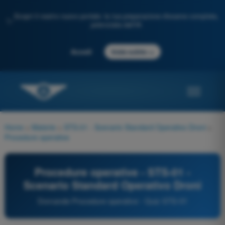
Scopri il nostro nuovo portale: la tua preparazione d'esame completa,
✨
potenziata dall'IA
→
Accedi
Inizia subito
Home
>
Materie
>
STS-01 - Scenario Standard Operativo Droni
>
Procedure operative
Procedure operative - STS-01 -
Scenario Standard Operativo Droni
Domande Procedure operative - Quiz STS-01