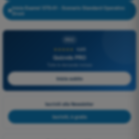
Inizia Esame! STS-01 - Scenario Standard Operativo
Droni
PRO
★★★★★
4,6/5
Quizvds PRO
Tutte le domande incluse
Inizia subito
Iscriviti alla Newsletter
Iscriviti, è gratis