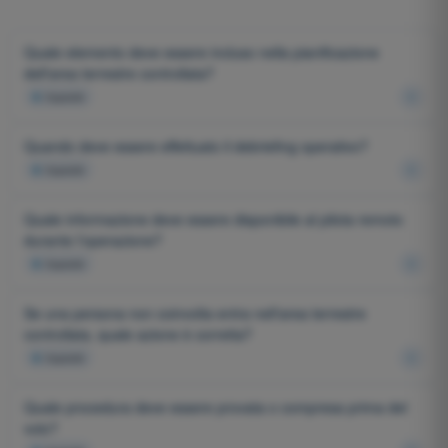
Quale elemento deve essere incluso nella pianificazione
dell'area terrestre controllata?
4
risposte
Quando deve essere effettuato il debriefing operativo?
4
risposte
Quale informazione deve essere disponibile al pilota remoto
durante l'operazione?
4
risposte
Se una persona non coinvolta entra nell'area terrestre
controllata, quale azione è corretta?
4
risposte
Quale procedura deve essere provata o compresa prima del
volo?