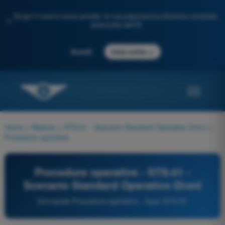
Scopri il nostro nuovo portale: la tua preparazione d'esame completa,
✨
potenziata dall'IA
→
Accedi
Inizia subito
Home
>
Materie
>
STS-01 - Scenario Standard Operativo Droni
>
Procedure operative
Procedure operative - STS-01 -
Scenario Standard Operativo Droni
Domande Procedure operative - Quiz STS-01