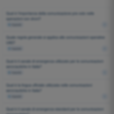
Qual è l'importanza della comunicazione pre-volo nelle
operazioni con droni?
4
risposte
Quale regola generale si applica alle comunicazioni operative
UAS?
4
risposte
Qual è il canale di emergenza utilizzato per le comunicazioni
aeronautiche in Italia?
4
risposte
Qual è la lingua ufficiale utilizzata nelle comunicazioni
aeronautiche in Italia?
4
risposte
Qual è il canale di emergenza standard per le comunicazioni