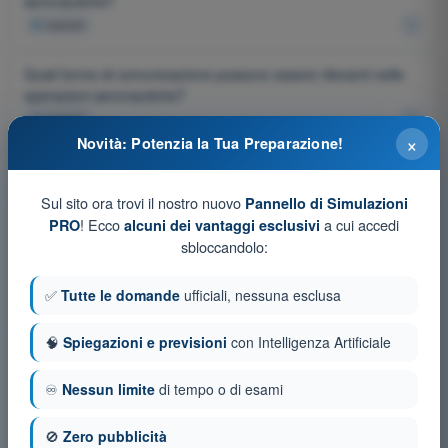
aeronautiche?
4
risposte
Quali forme di comunicazione possono essere rilevanti nelle
operazioni aeronautiche?
4
risposte
×
Novità: Potenzia la Tua Preparazione!
Qual è l'indicativo di chiamata standard per un aeromobile
italiano?
Sul sito ora trovi il nostro nuovo
Pannello di Simulazioni
4
risposte
! Ecco
a cui accedi
PRO
alcuni dei vantaggi esclusivi
sbloccandolo:
Quando è necessario effettuare una comunicazione
aeronautica per un drone in volo?
✅
Tutte le domande
ufficiali, nessuna esclusa
4
risposte
🧠
Spiegazioni e previsioni
con Intelligenza Artificiale
Quali sono i due principali tipi di comunicazioni aeronautiche?
4
risposte
♾️
Nessun limite
di tempo o di esami
Qual è il documento ufficiale che disciplina le comunicazioni
🚫
Zero pubblicità