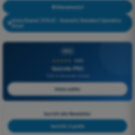
Allenamento!
Inizia Esame! STS-01 - Scenario Standard Operativo
Droni
PRO
★★★★★
4,6/5
Quizvds PRO
Tutte le domande incluse
Inizia subito
Iscriviti alla Newsletter
Iscriviti, è gratis