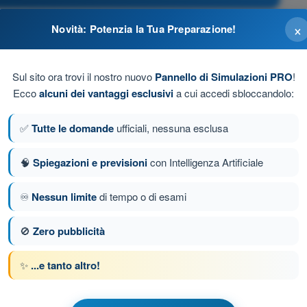
×
Novità: Potenzia la Tua Preparazione!
Sul sito ora trovi il nostro nuovo
Pannello di Simulazioni PRO
!
Ecco
alcuni dei vantaggi esclusivi
a cui accedi sbloccandolo:
volo
✅
Tutte le domande
ufficiali, nessuna esclusa
🧠
Spiegazioni e previsioni
con Intelligenza Artificiale
♾️
Nessun limite
di tempo o di esami
nda 5 di 45
Domanda successiva
🚫
Zero pubblicità
✨
...e tanto altro!
e a tempo STS 02 - Scenario Standard Avanzato