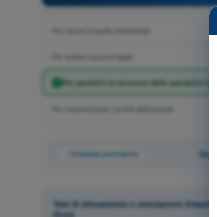
Per ridurre l'impatto ambientale
Per evitare sanzioni legali
Per garantire la sicurezza delle operazioni di 
Per massimizzare i profitti dell'azienda
Domanda precedente
Doma
Test di allenamento e simulazioni d'esam
Droni