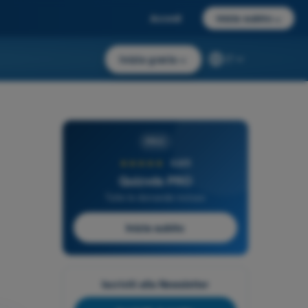
Accedi
Inizia subito
→
Inizia gratis
→
IT
PRO
★★★★★
4,6/5
Quizvds PRO
Tutte le domande incluse
Inizia subito
Iscriviti alla Newsletter