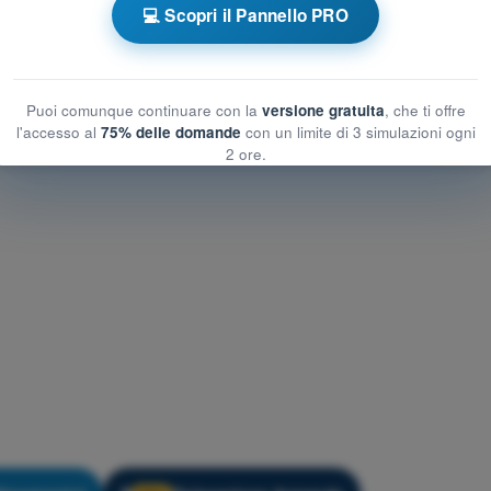
💻 Scopri il Pannello PRO
UAS
Allenamento STS-02 - Conoscenza generale UAS
Puoi comunque continuare con la
versione gratuita
, che ti offre
l'accesso al
75% delle domande
con un limite di 3 simulazioni ogni
2 ore.