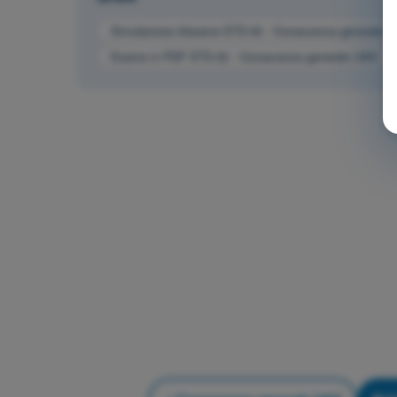
Simulazione d'esame STS-02 - Conoscenza generale 
Esame in PDF STS-02 - Conoscenza generale UAS