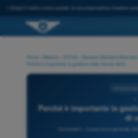
✨
Scopri il nostro nuovo portale: la tua preparazione d'esame comp
Home
>
Materie
>
STS 02 - Scenario Standard Avanzato
Perché è importante la gestione delle risorse dell'equipaggio di un UAS?
Conoscenza ge
5 
Perché è importante la gesti
di 
Domanda 5 - Conoscenza generale UAS 