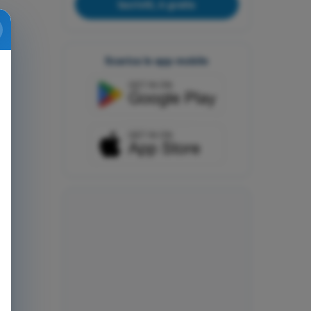
Iscriviti, è gratis
Scarica le app mobile