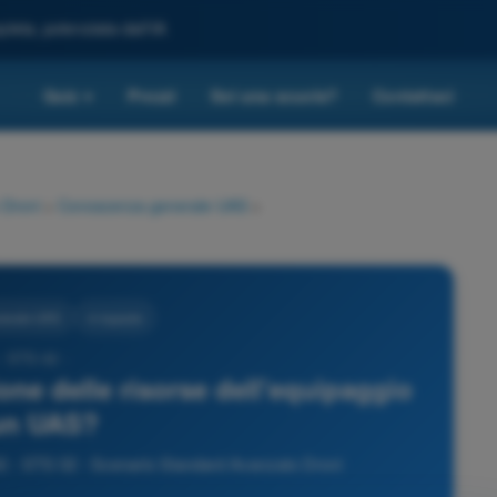
leta, potenziata dall'IA
Quiz
Prezzi
Sei una scuola?
Contattaci
▾
 Droni
>
Conoscenza generale UAS
>
nerale UAS
4 risposte
- STS-02 -
one delle risorse dell'equipaggio
un UAS?
- STS 02 - Scenario Standard Avanzato Droni