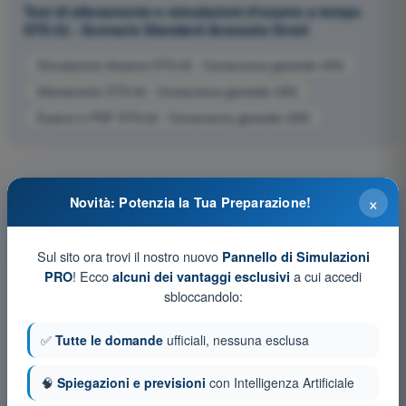
Test di allenamento e simulazioni d'esame a tempo
STS 02 - Scenario Standard Avanzato Droni
Simulazione d'esame STS-02 - Conoscenza generale UAS
Allenamento STS-02 - Conoscenza generale UAS
Esame in PDF STS-02 - Conoscenza generale UAS
×
Novità: Potenzia la Tua Preparazione!
Sul sito ora trovi il nostro nuovo
Pannello di Simulazioni
! Ecco
a cui accedi
PRO
alcuni dei vantaggi esclusivi
sbloccandolo:
✅
Tutte le domande
ufficiali, nessuna esclusa
🧠
Spiegazioni e previsioni
con Intelligenza Artificiale