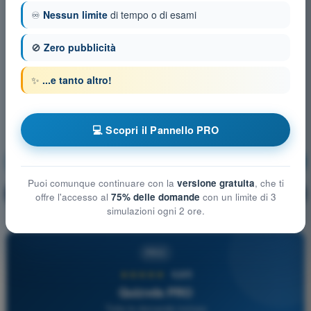
♾️
Nessun limite
di tempo o di esami
🚫
Zero pubblicità
✨
...e tanto altro!
💻 Scopri il Pannello PRO
Conoscenza generale UAS
Allenamento!
Puoi comunque continuare con la
versione gratuita
, che ti
Spiegazione domanda
🔒
PRO
offre l'accesso al
75% delle domande
con un limite di 3
simulazioni ogni 2 ore.
PRO
★★★★★
4,6/5
Quizvds PRO
Tutte le domande incluse