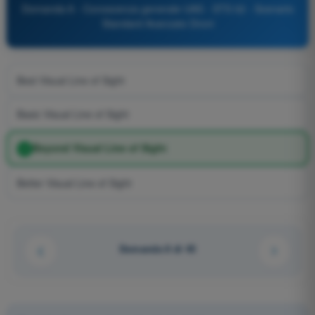
Domanda 8 - Conoscenza generale UAS - STS 02 - Scenario
Standard Avanzato Droni
Best Visual Line of Sight
Basic Visual Line of Sight
Beyond Visual Line of Sight
Better Visual Line of Sight
Domanda 8 di 45