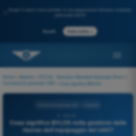
Scopri il nostro nuovo portale: la tua preparazione d'esame completa,
✨
potenziata dall'IA
→
Accedi
Inizia subito
Home
>
Materie
>
STS 02 - Scenario Standard Avanzato Droni
>
Conoscenza generale UAS
>
Cosa significa BVLOS nella gestione delle risorse dell'equipaggio del UAS?
Conoscenza generale UAS
4 risposte
8 - STS-02 -
Cosa significa BVLOS nella gestione delle
risorse dell'equipaggio del UAS?