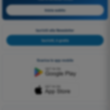
Inizia subito
Iscriviti alla Newsletter
Iscriviti, è gratis
Scarica le app mobile