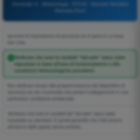
Domanda 10 - Meteorologia - STS 02 - Scenario Standard
Avanzato Droni
Ignorare le impostazioni di sicurezza se si opera in un'area
ben nota.
Verificare che tutte le variabili "fail-safe" siano state
impostate in base all'area di funzionamento e alle
condizioni meteorologiche prevalenti.
Non dedicare tempo alla programmazione del dispositivo di
sicurezza se non si prevede che perda il collegamento in una
particolare condizione ambientale.
Verificare che tutte le variabili del "fail-safe" siano state
impostate su standard. E quindi garantito che l'UA rimarrà
all'interno dello spazio aereo protetto.