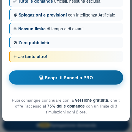
✅
Tutte le domande
ufficiali, nessuna esclusa
🧠
Spiegazioni e previsioni
con Intelligenza Artificiale
♾️
Nessun limite
di tempo o di esami
🚫
Zero pubblicità
✨
...e tanto altro!
💻 Scopri il Pannello PRO
Puoi comunque continuare con la
versione gratuita
, che ti
offre l'accesso al
75% delle domande
con un limite di 3
Meteorologia
Allenamento!
simulazioni ogni 2 ore.
Spiegazione domanda
🔒
PRO