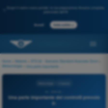
Scopri il nostro nuovo portale: la tua preparazione d'esame completa,
✨
potenziata dall'IA
→
Accedi
Inizia subito
Home
>
Materie
>
STS 02 - Scenario Standard Avanzato Droni
>
Meteorologia
>
Una parte importante dei controlli prevolo è:
Meteorologia
4 risposte
10 - STS-02 -
Una parte importante dei controlli prevolo
è: