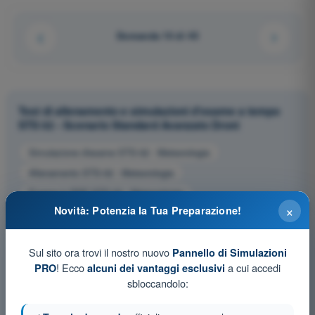
Domanda 10 di 45
Test di allenamento e simulazioni d'esame a tempo
STS 02 - Scenario Standard Avanzato Droni
Simulazione d'esame STS-02 - Meteorologia
Allenamento STS-02 - Meteorologia
Esame in PDF STS-02 - Meteorologia
×
Novità: Potenzia la Tua Preparazione!
Sul sito ora trovi il nostro nuovo
Pannello di Simulazioni
! Ecco
a cui accedi
PRO
alcuni dei vantaggi esclusivi
sbloccandolo: