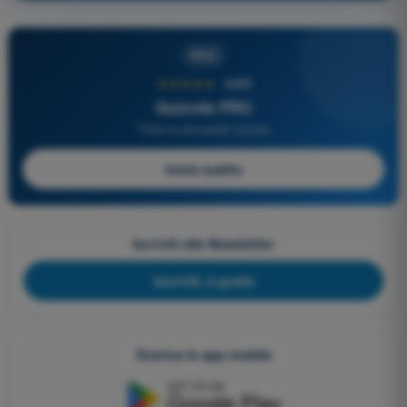
PRO
★★★★★
4,6/5
Quizvds PRO
Tutte le domande incluse
Inizia subito
Iscriviti alla Newsletter
Iscriviti, è gratis
Scarica le app mobile