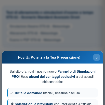
Test di allenamento e simulazioni d'esame a tempo
STS 02 - Scenario Standard Avanzato Droni
Simulazione d'esame STS-02 - Meteorologia
Allenamento STS-02 - Meteorologia
Esame in PDF STS-02 - Meteorologia
×
Novità: Potenzia la Tua Preparazione!
Sul sito ora trovi il nostro nuovo
Pannello di Simulazioni
! Ecco
a cui accedi
PRO
alcuni dei vantaggi esclusivi
sbloccandolo:
✅
Tutte le domande
ufficiali, nessuna esclusa
🧠
Spiegazioni e previsioni
con Intelligenza Artificiale