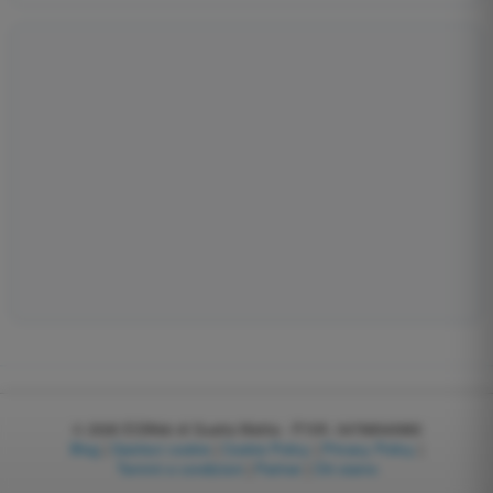
© 2026
EGWeb di Guatta Mattia - P.IVA: 04768540983
Blog
|
Gestisci cookie
|
Cookie Policy
|
Privacy Policy
|
Termini e condizioni
|
Partner
|
Chi siamo