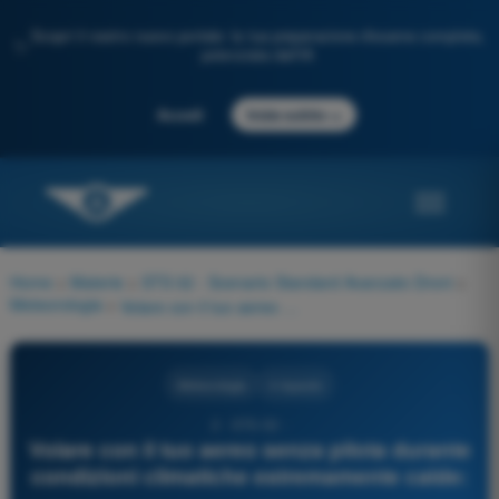
Scopri il nostro nuovo portale: la tua preparazione d'esame completa,
✨
potenziata dall'IA
→
Accedi
Inizia subito
Home
>
Materie
>
STS 02 - Scenario Standard Avanzato Droni
>
Meteorologia
>
Volare con il tuo aereo senza pilota durante condizioni climatiche estremamente calde:
Meteorologia
4 risposte
2 - STS-02 -
Volare con il tuo aereo senza pilota durante
condizioni climatiche estremamente calde: