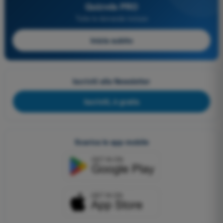
Quizvds PRO
Tutte le domande incluse
Inizia subito
Iscriviti alla Newsletter
Iscriviti, è gratis
Scarica le app mobile