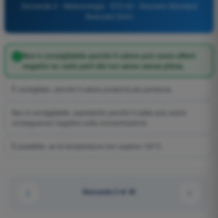
Domanda 2 - Meteorologia - STS 02 - Scenario Standard
Avanzato Droni
Non è consigliabile perché il calore può avere effetti
negativi su varie parti del tuo aereo senza pilota.
È consigliato, perché il calore produrrà più portanza.
Non è consigliabile, soprattutto perché il caldo può avere
conseguenze negative sulla concentrazione.
È possibile, se la temperatura non supera i 30°C.
Domanda 2 di 45