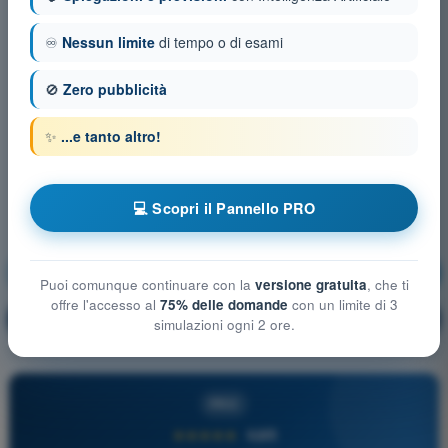
♾️
Nessun limite
di tempo o di esami
🚫
Zero pubblicità
✨
...e tanto altro!
💻 Scopri il Pannello PRO
Meteorologia
Allenamento!
Puoi comunque continuare con la
versione gratuita
, che ti
offre l'accesso al
75% delle domande
con un limite di 3
Spiegazione domanda
🔒
PRO
simulazioni ogni 2 ore.
PRO
★★★★★
4,6/5