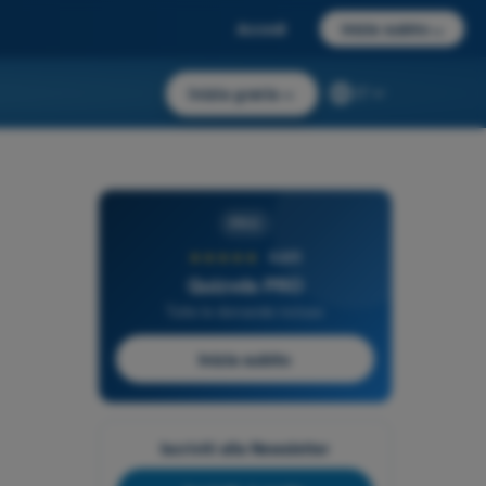
Accedi
Inizia subito
→
Inizia gratis
→
IT
PRO
★★★★★
4,6/5
Quizvds PRO
Tutte le domande incluse
Inizia subito
Iscriviti alla Newsletter