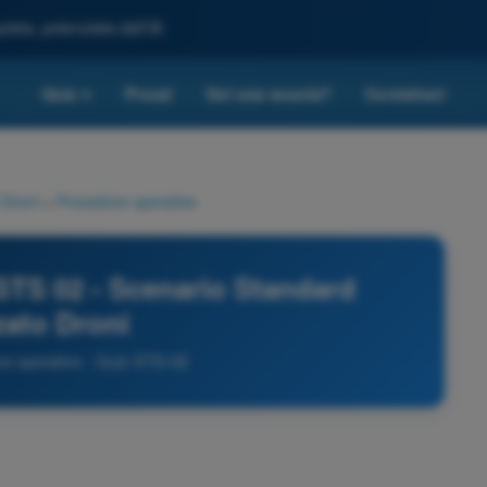
leta, potenziata dall'IA
Quiz
Prezzi
Sei una scuola?
Contattaci
▾
 Droni
>
Procedure operative
STS 02 - Scenario Standard
ato Droni
 operative - Quiz STS-02