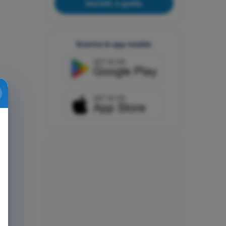
Iscriviti, è gratis
Scarica le app mobile