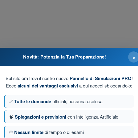
×
Novità: Potenzia la Tua Preparazione!
Sul sito ora trovi il nostro nuovo
Pannello di Simulazioni PRO
!
Ecco
alcuni dei vantaggi esclusivi
a cui accedi sbloccandolo:
ione vicino a ostacoli?
4
risposte
✅
Tutte le domande
ufficiali, nessuna esclusa
trazione dell'evento anomalo?
4
risposte
🧠
Spiegazioni e previsioni
con Intelligenza Artificiale
igurazione della quota massima?
4
risposte
♾️
Nessun limite
di tempo o di esami