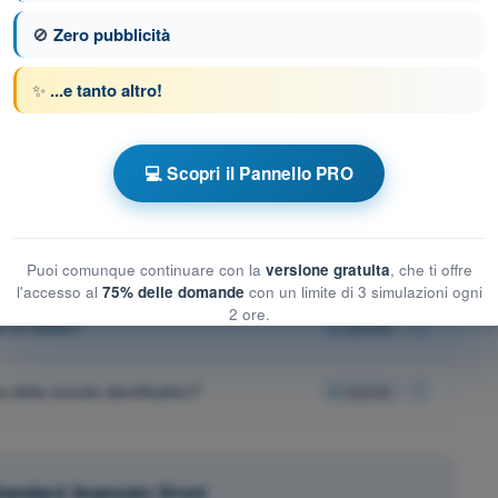
dinamento del team?
4
risposte
🚫
Zero pubblicità
missione?
4
risposte
✨
...e tanto altro!
cazione del rientro?
4
risposte
💻 Scopri il Pannello PRO
ca del piano di volo?
4
risposte
rgenza medica o malessere?
4
risposte
Puoi comunque continuare con la
versione gratuita
, che ti offre
l'accesso al
75% delle domande
con un limite di 3 simulazioni ogni
2 ore.
ita di GNSS?
4
risposte
a della remote identification?
4
risposte
Standard Avanzato Droni