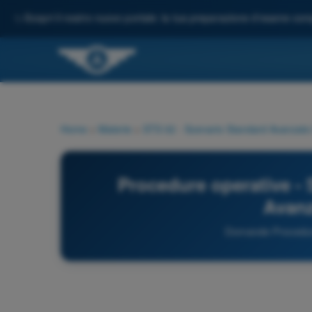
✨
Scopri il nostro nuovo portale: la tua preparazione d'esame comp
Home
>
Materie
>
STS 02 - Scenario Standard Avanzato
Procedure operative - 
Avanz
Domande Procedure