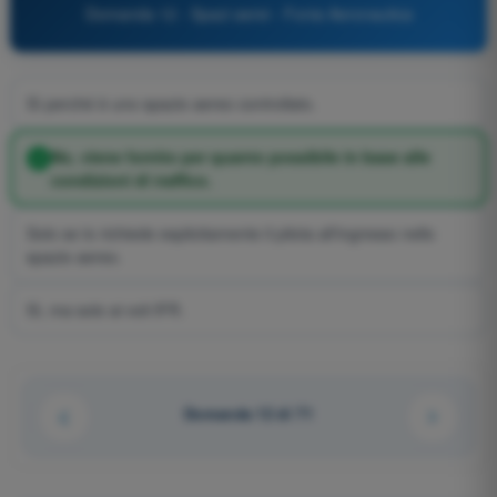
Domanda 12 - Spazi aerei - Fonia Aeronautica
Sì perché è uno spazio aereo controllato.
No, viene fornito per quanto possibile in base alle
condizioni di traffico.
Solo se lo richiede esplicitamente il pilota all'ingresso nello
spazio aereo.
Sì, ma solo ai voli IFR.
Domanda 12 di 71