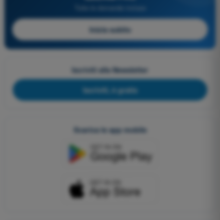
Tutte le domande incluse
Inizia subito
Iscriviti alla Newsletter
Iscriviti, è gratis
Scarica le app mobile