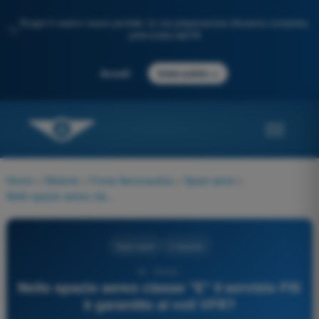
Scopri il nostro nuovo portale: la tua preparazione d'esame completa,
✨
potenziata dall'IA
→
Accedi
Inizia subito
Home
>
Materie
>
Fonia Aeronautica
>
Spazi aerei
>
Nello spazio aereo classe "E" il servizio FIS è garantito ai voli VFR?
Spazi aerei
4 risposte
12 - Fonia -
Nello spazio aereo classe "E" il servizio FIS
è garantito ai voli VFR?