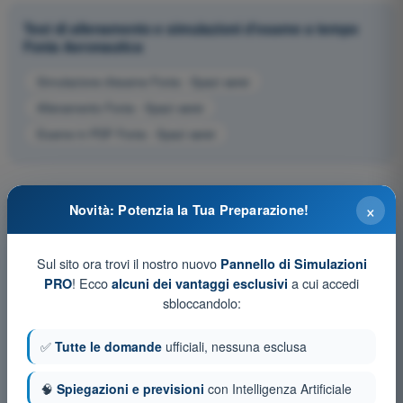
Test di allenamento e simulazioni d'esame a tempo
Fonia Aeronautica
Simulazione d'esame Fonia - Spazi aerei
Allenamento Fonia - Spazi aerei
Esame in PDF Fonia - Spazi aerei
×
Novità: Potenzia la Tua Preparazione!
Sul sito ora trovi il nostro nuovo
Pannello di Simulazioni
! Ecco
a cui accedi
PRO
alcuni dei vantaggi esclusivi
sbloccandolo:
✅
Tutte le domande
ufficiali, nessuna esclusa
🧠
Spiegazioni e previsioni
con Intelligenza Artificiale