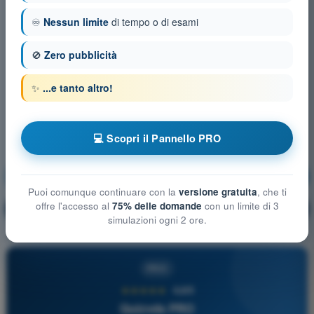
♾️
Nessun limite
di tempo o di esami
🚫
Zero pubblicità
✨
...e tanto altro!
💻 Scopri il Pannello PRO
Spazi aerei
Allenamento!
Puoi comunque continuare con la
versione gratuita
, che ti
offre l'accesso al
75% delle domande
con un limite di 3
Spiegazione domanda
🔒
PRO
simulazioni ogni 2 ore.
PRO
★★★★★
4,6/5
Quizvds PRO