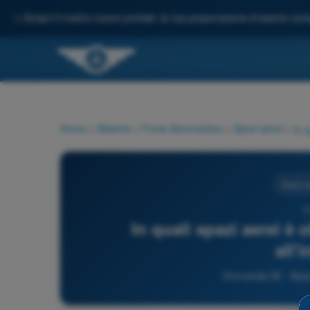
✨
Scopri il nostro nuovo portale: la tua preparazione d'esame comp
Home
>
Materie
>
Fonia Aeronautica
>
Spazi aerei
>
Spazi a
3
In quali spazi aerei è 
all'
Domanda 32 - Spazi