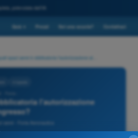
leta, potenziata dall'IA
Quiz
Prezzi
Sei una scuola?
Contattaci
▾
In quali spazi aerei è obblicatoria l'autorizzazione all'ingresso?
erei
4 risposte
2 - Fonia -
obblicatoria l'autorizzazione
ingresso?
 aerei - Fonia Aeronautica