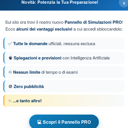
×
Novità: Potenzia la Tua Preparazione!
 D
Sul sito ora trovi il nostro nuovo
Pannello di Simulazioni PRO
!
 istituiti!
Ecco
alcuni dei vantaggi esclusivi
a cui accedi sbloccandolo:
✅
Tutte le domande
ufficiali, nessuna esclusa
🧠
Spiegazioni e previsioni
con Intelligenza Artificiale
E
♾️
Nessun limite
di tempo o di esami
da 32 di 71
Domanda successiva
🚫
Zero pubblicità
✨
...e tanto altro!
e a tempo Fonia Aeronautica
💻 Scopri il Pannello PRO
to Fonia - Spazi aerei
Esame in PDF Fonia - Spazi aerei