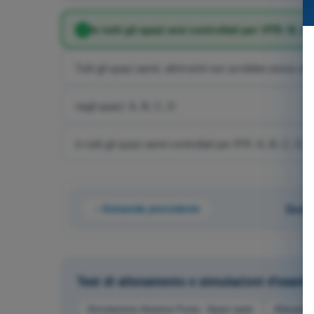
In tutti gli spazi arei controllati per VFR: B, C,
Tutti gli spazi aerei, altrimenti non avrebbe senso averli
negli spazi: A, B, C, D
In tutti gli spazi aerei controllati per IFR: A, B, C, D, 
Domanda precedente
Doman
Test di allenamento e simulazioni d'esam
Simulazione d'esame Fonia - Spazi aerei
Allenamen