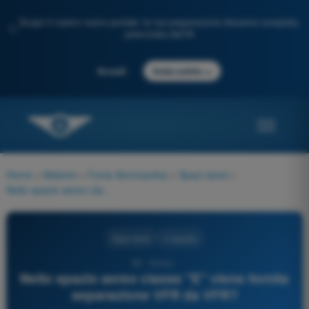
Scopri il nostro nuovo portale: la tua preparazione d'esame completa,
✨
potenziata dall'IA
→
Accedi
Inizia subito
Home
>
Materie
>
Fonia Aeronautica
>
Spazi aerei
>
Nello spazio aereo classe "E" viene fornita separazione VFR da VFR?
Spazi aerei
4 risposte
59 - Fonia -
Nello spazio aereo classe "E" viene fornita
separazione VFR da VFR?