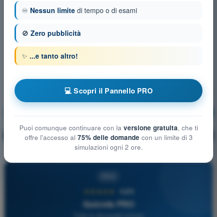
♾️
Nessun limite
di tempo o di esami
🚫
Zero pubblicità
✨
...e tanto altro!
💻 Scopri il Pannello PRO
Spazi aerei
Allenamento!
Puoi comunque continuare con la
versione gratuita
, che ti
Spiegazione domanda
🔒
PRO
offre l'accesso al
75% delle domande
con un limite di 3
simulazioni ogni 2 ore.
PRO
★★★★★
4,6/5
Quizvds PRO
Tutte le domande incluse