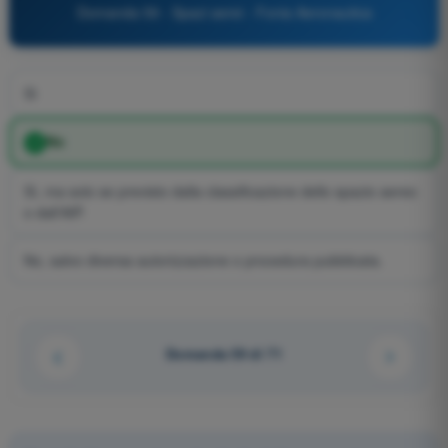
Domanda 59 - Spazi aerei - Fonia Aeronautica
Sì
No
Sì, ma solo se previsto dalla classificazione dello spazio aereo
o dall'AIP.
No, salvo diversa autorizzazione o procedura pubblicata.
Domanda 59 di 71