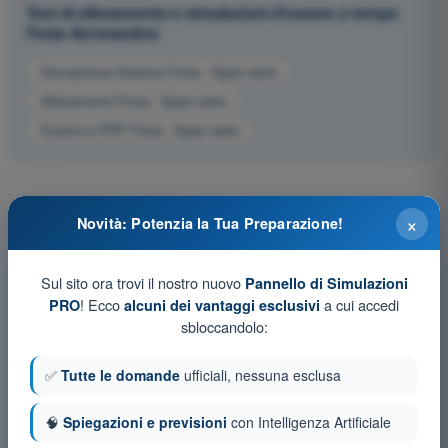
Test di allenamento e simulazioni d'esame a tempo
Fonia Aeronautica
Simulazione d'esame Fonia - Spazi aerei
Allenamento Fonia - Spazi aerei
Esame in PDF Fonia - Spazi aerei
×
Novità: Potenzia la Tua Preparazione!
Sul sito ora trovi il nostro nuovo
Pannello di Simulazioni
! Ecco
a cui accedi
PRO
alcuni dei vantaggi esclusivi
sbloccandolo:
✅
Tutte le domande
ufficiali, nessuna esclusa
🧠
Spiegazioni e previsioni
con Intelligenza Artificiale