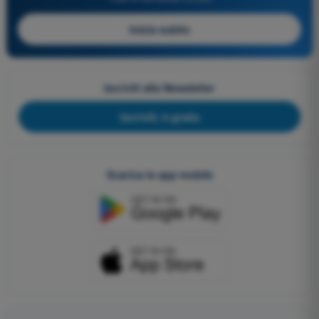
Inizia subito
Iscriviti alla Newsletter
Iscriviti, è gratis
Scarica le app mobile