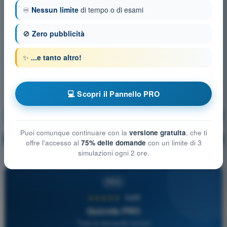
♾️
Nessun limite
di tempo o di esami
🚫
Zero pubblicità
✨
...e tanto altro!
💻 Scopri il Pannello PRO
Spazi aerei
Allenamento!
Puoi comunque continuare con la
versione gratuita
, che ti
Spiegazione domanda
🔒
PRO
offre l'accesso al
75% delle domande
con un limite di 3
simulazioni ogni 2 ore.
PRO
★★★★★
4,6/5
Quizvds PRO
Tutte le domande incluse