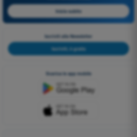
Inizia subito
Iscriviti alla Newsletter
Iscriviti, è gratis
Scarica le app mobile