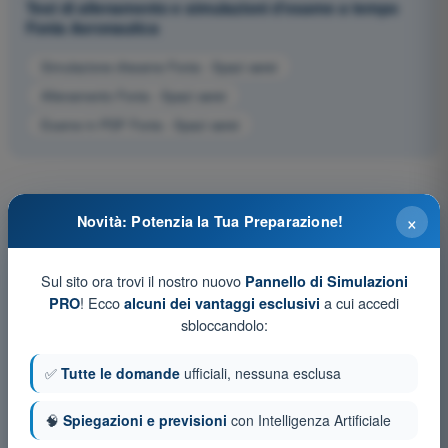
Test di allenamento e simulazioni d'esame a tempo
Fonia Aeronautica
Simulazione d'esame Fonia - Spazi aerei
Allenamento Fonia - Spazi aerei
Esame in PDF Fonia - Spazi aerei
×
Novità: Potenzia la Tua Preparazione!
Sul sito ora trovi il nostro nuovo
Pannello di Simulazioni
! Ecco
a cui accedi
PRO
alcuni dei vantaggi esclusivi
sbloccandolo:
✅
Tutte le domande
ufficiali, nessuna esclusa
🧠
Spiegazioni e previsioni
con Intelligenza Artificiale