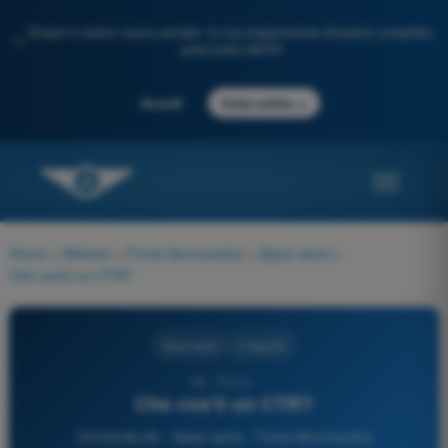
Scopri il nostro nuovo portale: la tua preparazione d'esame completa,
✨
potenziata dall'IA
→
Accedi
Inizia subito
Home
>
Materie
>
Fonia Aeronautica
>
Spazi aerei
>
Che cos'è un CTR?
Spazi aerei
4 risposte
69 - Fonia -
Che cos'è un CTR?
Domanda 69 - Spazi aerei - Fonia Aeronautica