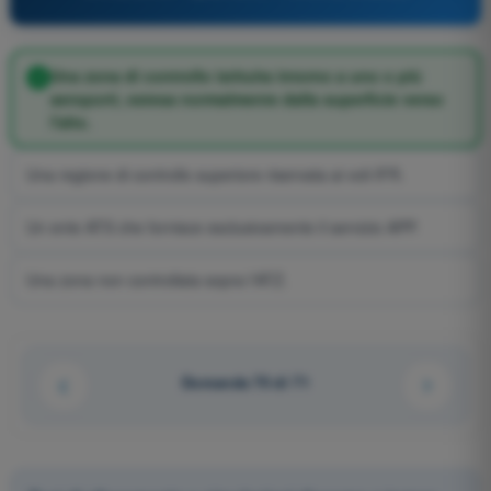
Una zona di controllo istituita intorno a uno o più
aeroporti, estesa normalmente dalla superficie verso
l'alto.
Una regione di controllo superiore riservata ai voli IFR.
Un ente ATS che fornisce esclusivamente il servizio APP.
Una zona non controllata sopra l'ATZ.
Domanda 70 di 71