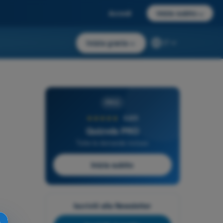
Accedi
Inizia subito
→
Inizia gratis
→
IT
PRO
★★★★★
4,6/5
Quizvds PRO
Tutte le domande incluse
Inizia subito
Iscriviti alla Newsletter