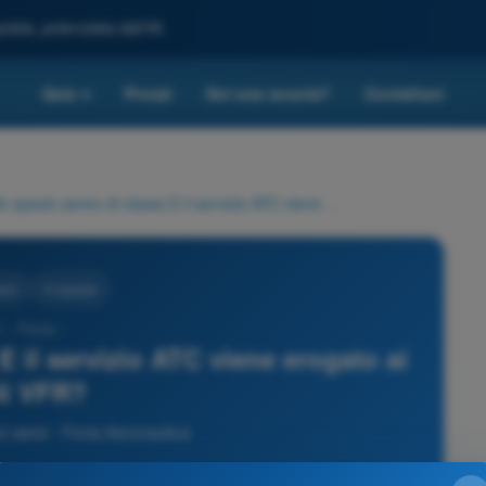
leta, potenziata dall'IA
Quiz
Prezzi
Sei una scuola?
Contattaci
▾
Nello spazio aereo di classe E il servizio ATC viene erogato ai voli VFR?
erei
4 risposte
1 - Fonia -
E il servizio ATC viene erogato ai
li VFR?
 aerei - Fonia Aeronautica