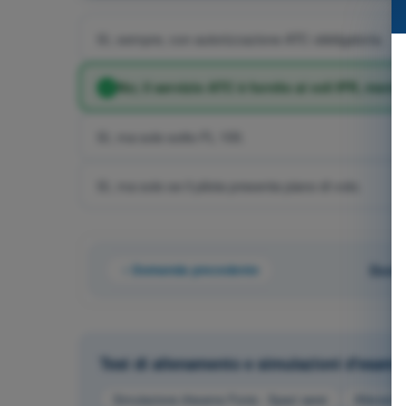
Sì, sempre, con autorizzazione ATC obbligatoria.
No; il servizio ATC è fornito ai voli IFR, ment
Sì, ma solo sotto FL 100.
Sì, ma solo se il pilota presenta piano di volo.
Domanda precedente
Doman
Test di allenamento e simulazioni d'esam
Simulazione d'esame Fonia - Spazi aerei
Allenamen