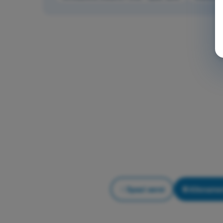
Spazi aerei
Allename