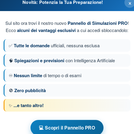
×
Novità: Potenzia la Tua Preparazione!
Sul sito ora trovi il nostro nuovo
Pannello di Simulazioni PRO
!
re i VFR ricevono FIS per quanto possibile.
Ecco
alcuni dei vantaggi esclusivi
a cui accedi sbloccandolo:
✅
Tutte le domande
ufficiali, nessuna esclusa
🧠
Spiegazioni e previsioni
con Intelligenza Artificiale
♾️
Nessun limite
di tempo o di esami
da 61 di 71
Domanda successiva
🚫
Zero pubblicità
✨
...e tanto altro!
e a tempo Fonia Aeronautica
💻 Scopri il Pannello PRO
to Fonia - Spazi aerei
Esame in PDF Fonia - Spazi aerei