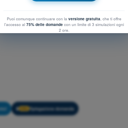
Puoi comunque continuare con la
versione gratuita
, che ti offre
l'accesso al
75% delle domande
con un limite di 3 simulazioni ogni
2 ore.
nto!
Spiegazione domanda
🔒
PRO