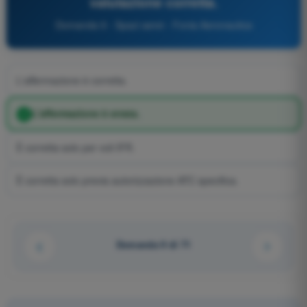
valutazione corretta.
Domanda 9 - Spazi aerei - Fonia Aeronautica
L'affermazione è corretta.
L'affermazione è errata.
È corretta solo per voli IFR.
È corretta solo previa autorizzazione ATC specifica.
Domanda 9 di 71