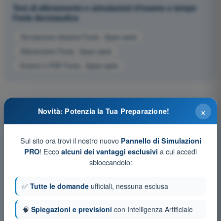
Test di allenamento e simulazioni d'esame a tempo
Fonia Aeronautica
Simulazione d'esame Fonia - Spazi aerei
Allenamento Fonia - Spazi aerei
Esame in PDF Fonia - Spazi aerei
×
Novità: Potenzia la Tua Preparazione!
Sul sito ora trovi il nostro nuovo
Pannello di Simulazioni
! Ecco
a cui accedi
PRO
alcuni dei vantaggi esclusivi
sbloccandolo:
✅
Tutte le domande
ufficiali, nessuna esclusa
🧠
Spiegazioni e previsioni
con Intelligenza Artificiale