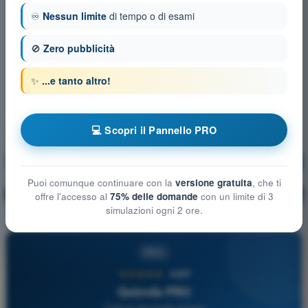
♾️
Nessun limite
di tempo o di esami
🚫
Zero pubblicità
✨
...e tanto altro!
💻 Scopri il Pannello PRO
Spazi aerei
Allenamento!
Puoi comunque continuare con la
versione gratuita
, che ti
Spiegazione domanda
🔒
PRO
offre l'accesso al
75% delle domande
con un limite di 3
simulazioni ogni 2 ore.
PRO
★★★★★
4,6/5
Quizvds PRO
Tutte le domande incluse