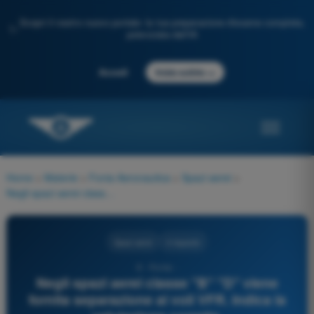
Scopri il nostro nuovo portale: la tua preparazione d'esame completa,
✨
potenziata dall'IA
→
Accedi
Inizia subito
Home
>
Materie
>
Fonia Aeronautica
>
Spazi aerei
>
Negli spazi aerei classe "B" "D" viene fornita separazione ai voli VFR. Indica la valutazione corretta.
Spazi aerei
4 risposte
9 - Fonia -
Negli spazi aerei classe "B" "D" viene
fornita separazione ai voli VFR. Indica la