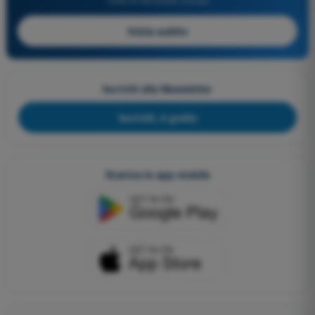
Inizia subito
Iscriviti alla Newsletter
Iscriviti, è gratis
Scarica le app mobile