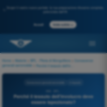
Scopri il nostro nuovo portale: la tua preparazione d'esame completa,
✨
potenziata dall'IA
→
Accedi
Inizia subito
Home
>
Materie
>
BPL - Pilota di Mongolfiera
>
Conoscenze
generali aeromobile
>
Perché il tessuto dell'involucro deve essere ispezionato?
Conoscenze generali aeromobile
4 risposte
968 - BPL -
Perché il tessuto dell'involucro deve
essere ispezionato?