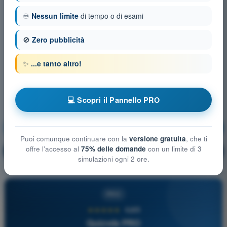
♾️
Nessun limite
di tempo o di esami
🚫
Zero pubblicità
✨
...e tanto altro!
💻 Scopri il Pannello PRO
Conoscenze generali aeromobile
Allenamento!
Puoi comunque continuare con la
versione gratuita
, che ti
offre l'accesso al
75% delle domande
con un limite di 3
Spiegazione domanda
🔒
PRO
simulazioni ogni 2 ore.
PRO
★★★★★
4,6/5
Quizvds PRO