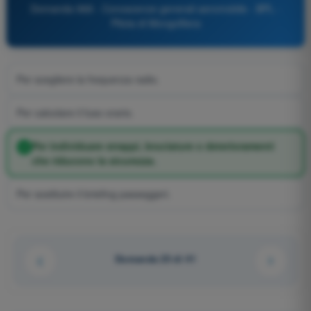
Domanda 968 - Conoscenze generali aeromobile - BPL -
Pilota di Mongolfiera
Per scegliere la frequenza radio.
Per calcolare il fuso orario.
Per individuare strappi, bruciature o deterioramenti
che riducono la sicurezza.
Per sostituire il briefing passeggeri.
Domanda 25 di 41