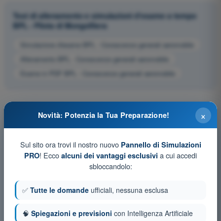
Test di allenamento e simulazioni d'esame a tempo
BPL - Pilota di Mongolfiera
Simulazione d'esame BPL - Conoscenze generali aeromobile
Allenamento BPL - Conoscenze generali aeromobile
Esame in PDF BPL - Conoscenze generali aeromobile
×
Novità: Potenzia la Tua Preparazione!
Sul sito ora trovi il nostro nuovo
Pannello di Simulazioni
! Ecco
a cui accedi
PRO
alcuni dei vantaggi esclusivi
sbloccandolo:
✅
Tutte le domande
ufficiali, nessuna esclusa
🧠
Spiegazioni e previsioni
con Intelligenza Artificiale