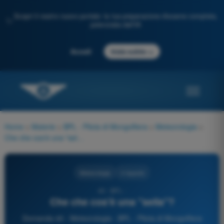
Scopri il nostro nuovo portale: la tua preparazione d'esame completa,
✨
potenziata dall'IA
→
Accedi
Inizia subito
Home
>
Materie
>
BPL - Pilota di Mongolfiera
>
Meteorologia
>
Che che cos'è una "sella"?
Meteorologia
4 risposte
40 - BPL -
Che che cos'è una "sella"?
Domanda 40 - Meteorologia - BPL - Pilota di Mongolfiera