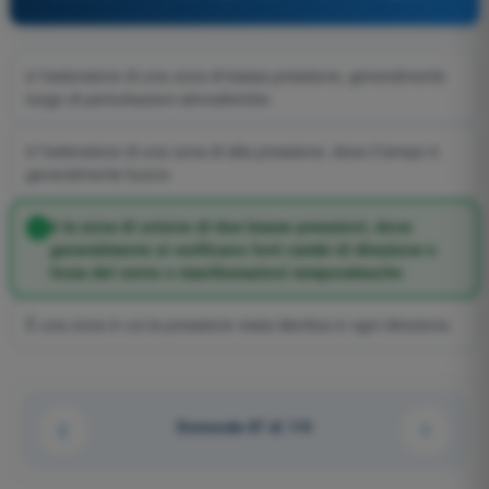
è l'estensione di una zona di bassa pressione, generalmente
luogo di perturbazioni atmosferiche
è l'estensione di una zona di alta pressione, dove il tempo è
generalmente buono
è la zona di unione di due basse pressioni, dove
generalmente si verificano forti cambi di direzione e
forza del vento e manifestazioni temporalesche
È una zona in cui la pressione resta identica in ogni direzione.
Domanda 67 di 114