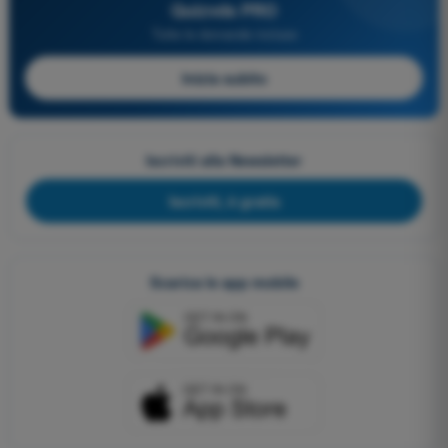
Quizvds PRO
Tutte le domande incluse
Inizia subito
Iscriviti alla Newsletter
Iscriviti, è gratis
Scarica le app mobile