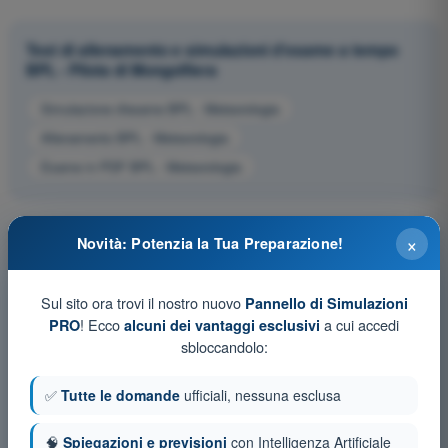
Test di allenamento e simulazioni d'esame a tempo
BPL - Pilota di Mongolfiera
Simulazione d'esame BPL - Meteorologia
Allenamento BPL - Meteorologia
Esame in PDF BPL - Meteorologia
×
Novità: Potenzia la Tua Preparazione!
Sul sito ora trovi il nostro nuovo
Pannello di Simulazioni
! Ecco
a cui accedi
PRO
alcuni dei vantaggi esclusivi
sbloccandolo:
✅
Tutte le domande
ufficiali, nessuna esclusa
🧠
Spiegazioni e previsioni
con Intelligenza Artificiale