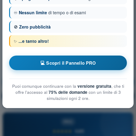
♾️
Nessun limite
di tempo o di esami
🚫
Zero pubblicità
✨
...e tanto altro!
💻 Scopri il Pannello PRO
Meteorologia
Allenamento!
Puoi comunque continuare con la
versione gratuita
, che ti
offre l'accesso al
75% delle domande
con un limite di 3
Spiegazione domanda
🔒
PRO
simulazioni ogni 2 ore.
PRO
★★★★★
4,6/5