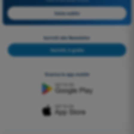
Inizia subito
Iscriviti alla Newsletter
Iscriviti, è gratis
Scarica le app mobile