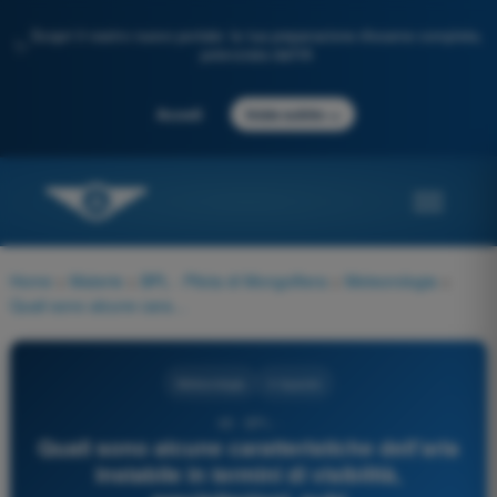
Scopri il nostro nuovo portale: la tua preparazione d'esame completa,
✨
potenziata dall'IA
→
Accedi
Inizia subito
Home
>
Materie
>
BPL - Pilota di Mongolfiera
>
Meteorologia
>
Quali sono alcune caratteristiche dell'aria instabile in termini di visibilità, precipitazioni, nubi
Meteorologia
4 risposte
48 - BPL -
Quali sono alcune caratteristiche dell'aria
instabile in termini di visibilità,