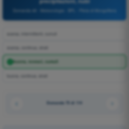
precipitazioni, nubi
Domanda 48 - Meteorologia - BPL - Pilota di Mongolfiera
scarsa, intermittenti, cumuli
scarsa, continua, strati
buona, rovesci, cumuli
buona, continua, strati
Domanda 75 di 114