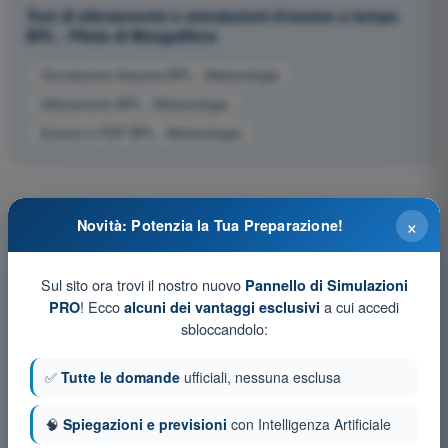
Test di allenamento e simulazioni d'esame a tempo
BPL - Pilota di Mongolfiera
Simulazione d'esame BPL - Meteorologia
Allenamento BPL - Meteorologia
Esame in PDF BPL - Meteorologia
×
Novità: Potenzia la Tua Preparazione!
Sul sito ora trovi il nostro nuovo
Pannello di Simulazioni
! Ecco
a cui accedi
PRO
alcuni dei vantaggi esclusivi
sbloccandolo:
✅
Tutte le domande
ufficiali, nessuna esclusa
🧠
Spiegazioni e previsioni
con Intelligenza Artificiale