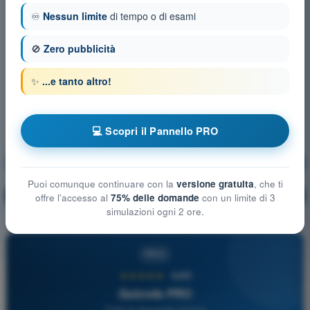
♾️
Nessun limite
di tempo o di esami
🚫
Zero pubblicità
✨
...e tanto altro!
💻 Scopri il Pannello PRO
Meteorologia
Allenamento!
Puoi comunque continuare con la
versione gratuita
, che ti
Spiegazione domanda
🔒
PRO
offre l'accesso al
75% delle domande
con un limite di 3
simulazioni ogni 2 ore.
PRO
★★★★★
4,6/5
Quizvds PRO
Tutte le domande incluse