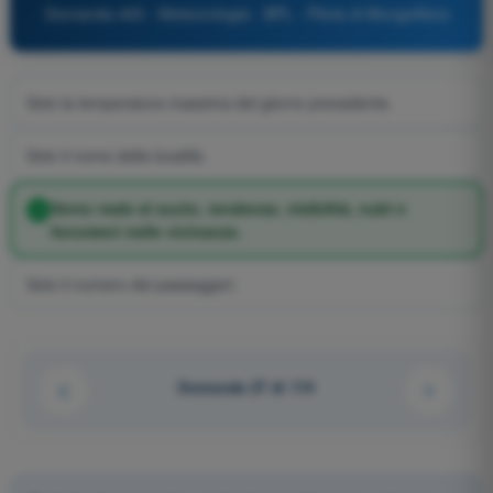
Domanda 493 - Meteorologia - BPL - Pilota di Mongolfiera
Solo la temperatura massima del giorno precedente.
Solo il nome della località.
Vento reale al suolo, tendenza, visibilità, nubi e
fenomeni nelle vicinanze.
Solo il numero dei passeggeri.
Domanda 27 di 114