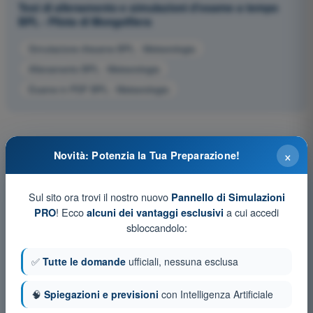
Test di allenamento e simulazioni d'esame a tempo
BPL - Pilota di Mongolfiera
Simulazione d'esame BPL - Meteorologia
Allenamento BPL - Meteorologia
Esame in PDF BPL - Meteorologia
×
Novità: Potenzia la Tua Preparazione!
Sul sito ora trovi il nostro nuovo
Pannello di Simulazioni
! Ecco
a cui accedi
PRO
alcuni dei vantaggi esclusivi
sbloccandolo:
✅
Tutte le domande
ufficiali, nessuna esclusa
🧠
Spiegazioni e previsioni
con Intelligenza Artificiale