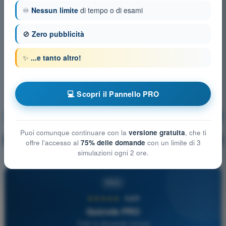
♾️
Nessun limite
di tempo o di esami
🚫
Zero pubblicità
✨
...e tanto altro!
💻 Scopri il Pannello PRO
Meteorologia
Allenamento!
Puoi comunque continuare con la
versione gratuita
, che ti
Spiegazione domanda
🔒
PRO
offre l'accesso al
75% delle domande
con un limite di 3
simulazioni ogni 2 ore.
PRO
★★★★★
4,6/5
Quizvds PRO
Tutte le domande incluse