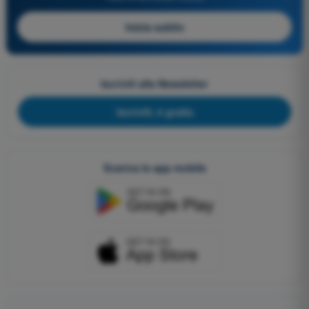
Inizia subito
Iscriviti alla Newsletter
Iscriviti, è gratis
Scarica le app mobile