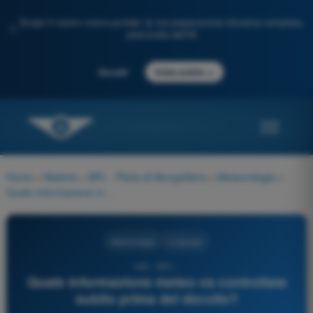
Scopri il nostro nuovo portale: la tua preparazione d'esame completa,
✨
potenziata dall'IA
→
Accedi
Inizia subito
Home
>
Materie
>
BPL - Pilota di Mongolfiera
>
Meteorologia
>
Quale informazione meteo va controllata subito prima del decollo?
Meteorologia
4 risposte
493 - BPL -
Quale informazione meteo va controllata
subito prima del decollo?