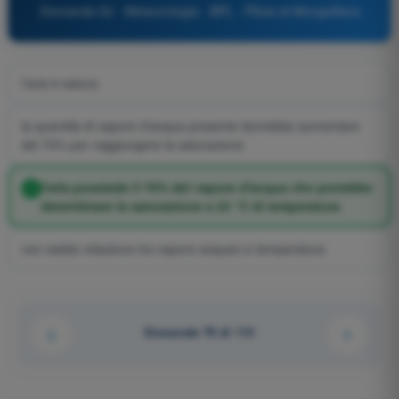
Domanda 52 - Meteorologia - BPL - Pilota di Mongolfiera
l'aria è satura
la quantità di vapore d'acqua presente dovrebbe aumentare
del 70% per raggiungere la saturazione
l'aria possiede il 70% del vapore d'acqua che potrebbe
determinare la saturazione a 23 °C di temperatura
non esiste relazione tra vapore acqueo e temperatura
Domanda 79 di 114