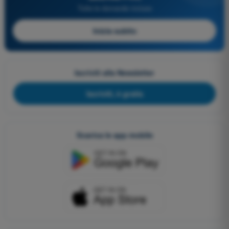
Tutte le domande incluse
Inizia subito
Iscriviti alla Newsletter
Iscriviti, è gratis
Scarica le app mobile