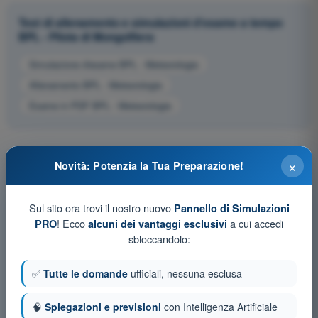
Test di allenamento e simulazioni d'esame a tempo
BPL - Pilota di Mongolfiera
Simulazione d'esame BPL - Meteorologia
Allenamento BPL - Meteorologia
Esame in PDF BPL - Meteorologia
×
Novità: Potenzia la Tua Preparazione!
Sul sito ora trovi il nostro nuovo
Pannello di Simulazioni
! Ecco
a cui accedi
PRO
alcuni dei vantaggi esclusivi
sbloccandolo:
✅
Tutte le domande
ufficiali, nessuna esclusa
🧠
Spiegazioni e previsioni
con Intelligenza Artificiale