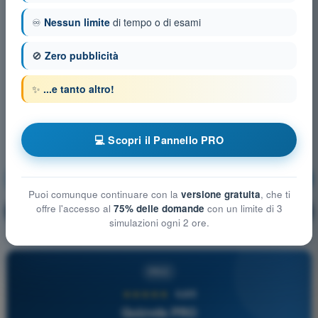
♾️
Nessun limite
di tempo o di esami
🚫
Zero pubblicità
✨
...e tanto altro!
💻 Scopri il Pannello PRO
Meteorologia
Allenamento!
Puoi comunque continuare con la
versione gratuita
, che ti
offre l'accesso al
75% delle domande
con un limite di 3
Spiegazione domanda
🔒
PRO
simulazioni ogni 2 ore.
PRO
★★★★★
4,6/5
Quizvds PRO