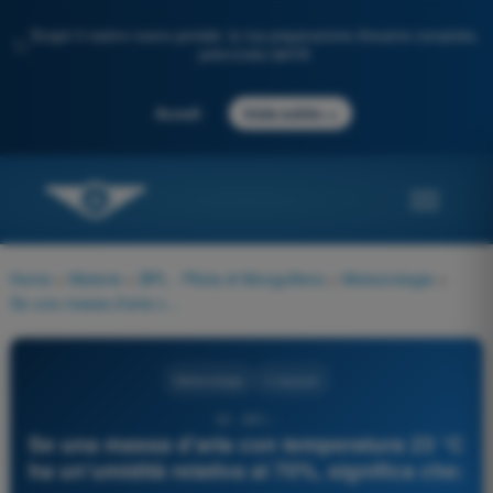
Scopri il nostro nuovo portale: la tua preparazione d'esame completa,
✨
potenziata dall'IA
→
Accedi
Inizia subito
Home
>
Materie
>
BPL - Pilota di Mongolfiera
>
Meteorologia
>
Se una massa d'aria con temperatura 23 °C ha un'umidità relativa al 70%, significa che:
Meteorologia
4 risposte
52 - BPL -
Se una massa d'aria con temperatura 23 °C
ha un'umidità relativa al 70%, significa che: