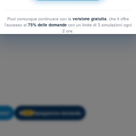
Puoi comunque continuare con la
versione gratuita
, che ti offre
l'accesso al
75% delle domande
con un limite di 3 simulazioni ogni
2 ore.
nto!
Spiegazione domanda
🔒
PRO