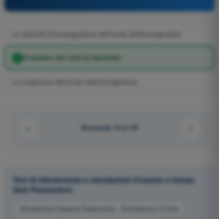
La velocità di propagazione dell’onda elettromagnetica.
Il numero dei cicli al secondo.
La lunghezza dell’onda elettromagnetica.
Domanda 16 di 49
Test di allenamento e simulazioni d'esame a tempo
Quiz Paramotore
Simulazione d'esame Paramotore - Circolazione e Fonia