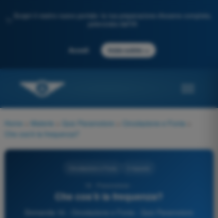
Scopri il nostro nuovo portale: la tua preparazione d'esame completa,
✨
potenziata dall'IA
→
Accedi
Inizia subito
Home
>
Materie
>
Quiz Paramotore
>
Circolazione e Fonia
>
Che cos’è la frequenza?
Circolazione e Fonia
3 risposte
16 - Paramotore -
Che cos’è la frequenza?
Domanda 16 - Circolazione e Fonia - Quiz Paramotore