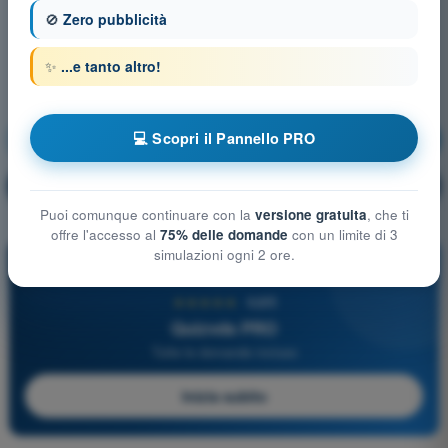
🚫
Zero pubblicità
✨
...e tanto altro!
💻 Scopri il Pannello PRO
Circolazione e Fonia
Allenamento!
Spiegazione domanda
🔒
PRO
Puoi comunque continuare con la
versione gratuita
, che ti
offre l'accesso al
75% delle domande
con un limite di 3
simulazioni ogni 2 ore.
PRO
★★★★★
4,6/5
Quizvds PRO
Tutte le domande incluse
Inizia subito